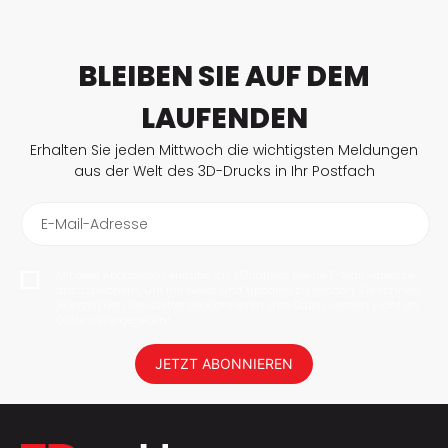
BLEIBEN SIE AUF DEM
LAUFENDEN
Erhalten Sie jeden Mittwoch die wichtigsten Meldungen
aus der Welt des 3D-Drucks in Ihr Postfach
E-Mail-Adresse
Mit dem Abonnieren erlaube ich 3Dnatives meine E-Mail-Adresse
abzuspeichern, um mir News und Updates zu senden. Sie können
jederzeit den Newsletter deabonnieren. Ihre Daten werden nicht an
Dritte weitergegeben!
JETZT ABONNIEREN