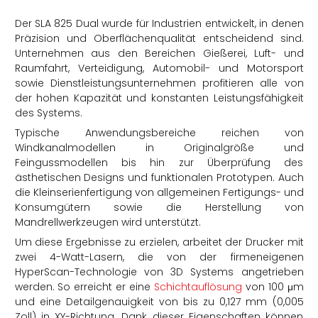
Der SLA 825 Dual wurde für Industrien entwickelt, in denen
Präzision und Oberflächenqualität entscheidend sind.
Unternehmen aus den Bereichen Gießerei, Luft- und
Raumfahrt, Verteidigung, Automobil- und Motorsport
sowie Dienstleistungsunternehmen profitieren alle von
der hohen Kapazität und konstanten Leistungsfähigkeit
des Systems.
Typische Anwendungsbereiche reichen von
Windkanalmodellen in Originalgröße und
Feingussmodellen bis hin zur Überprüfung des
ästhetischen Designs und funktionalen Prototypen. Auch
die Kleinserienfertigung von allgemeinen Fertigungs- und
Konsumgütern sowie die Herstellung von
Mandrellwerkzeugen wird unterstützt.
Um diese Ergebnisse zu erzielen,
arbeitet der Drucker mit
zwei 4-Watt-Lasern, die von der firmeneigenen
HyperScan-Technologie von
3D Systems angetrieben
werden.
So erreicht er eine
Schichtauflösung
von 100 μm
und eine Detailgenauigkeit von bis zu 0,127 mm (0,005
Zoll) in XY-Richtung. Dank dieser Eigenschaften können