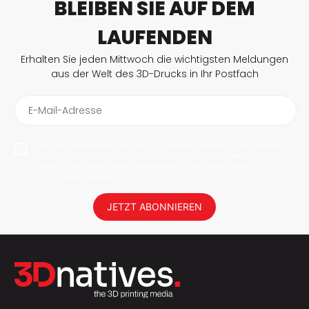
BLEIBEN SIE AUF DEM
LAUFENDEN
Erhalten Sie jeden Mittwoch die wichtigsten Meldungen
aus der Welt des 3D-Drucks in Ihr Postfach
E-Mail-Adresse
Mit dem Abonnieren erlaube ich 3Dnatives meine E-Mail-Adresse
abzuspeichern, um mir News und Updates zu senden. Sie können
jederzeit den Newsletter deabonnieren. Ihre Daten werden nicht an
Dritte weitergegeben!
JETZT ABONNIEREN