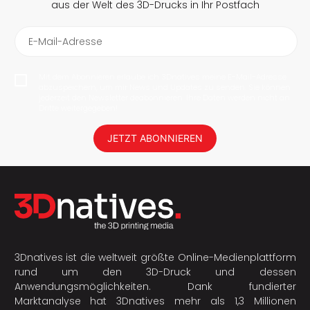
aus der Welt des 3D-Drucks in Ihr Postfach
E-Mail-Adresse
Mit dem Abonnieren erlaube ich 3Dnatives meine E-Mail-Adresse
abzuspeichern, um mir News und Updates zu senden. Sie können
jederzeit den Newsletter deabonnieren. Ihre Daten werden nicht an
Dritte weitergegeben!
JETZT ABONNIEREN
3Dnatives ist die weltweit größte Online-Medienplattform
rund um den 3D-Druck und dessen
Anwendungsmöglichkeiten. Dank fundierter
Marktanalyse hat 3Dnatives mehr als 1,3 Millionen