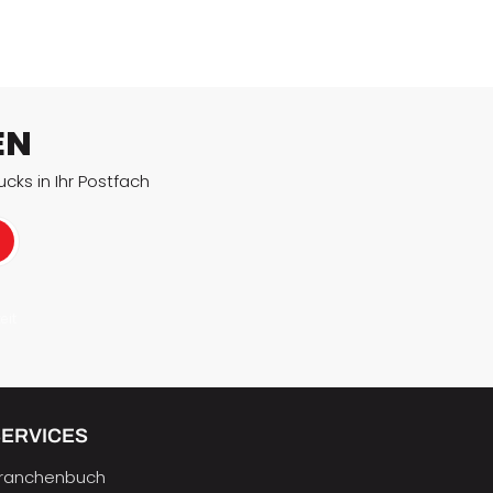
EN
cks in Ihr Postfach
eit
SERVICES
ranchenbuch