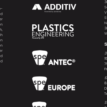
3
S
e-
V
nd
S
er
N
en
3
h,
W
ch
en
n
er
3
nd
1
nd
7
F
S
8
D
T
S