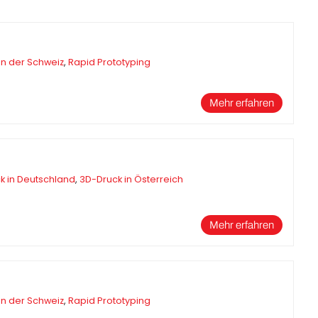
Business
Interviews
in der Schweiz
,
Rapid Prototyping
Rankings
Mehr erfahren
Videos
k in Deutschland
,
3D-Druck in Österreich
Mehr erfahren
in der Schweiz
,
Rapid Prototyping