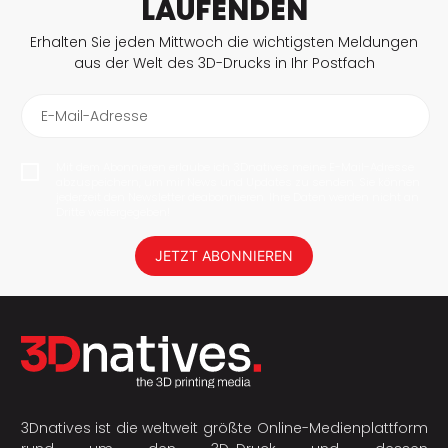
LAUFENDEN
Erhalten Sie jeden Mittwoch die wichtigsten Meldungen
aus der Welt des 3D-Drucks in Ihr Postfach
E-Mail-Adresse
Mit dem Abonnieren erlaube ich 3Dnatives meine E-Mail-Adresse
abzuspeichern, um mir News und Updates zu senden. Sie können
jederzeit den Newsletter deabonnieren. Ihre Daten werden nicht an
Dritte weitergegeben!
JETZT ABONNIEREN
3Dnatives ist die weltweit größte Online-Medienplattform