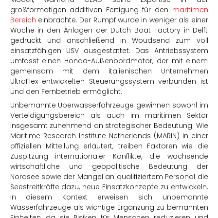
großformatigen additiven Fertigung für den
maritimen
Bereich
einbrachte. Der Rumpf wurde in weniger als einer
Woche in den Anlagen der Dutch Boat Factory in Delft
gedruckt und anschließend in Woudsend zum voll
einsatzfähigen USV ausgestattet. Das Antriebssystem
umfasst einen Honda-Außenbordmotor, der mit einem
gemeinsam mit dem italienischen Unternehmen
UltraFlex entwickelten Steuerungssystem verbunden ist
und den Fernbetrieb ermöglicht.
Unbemannte Überwasserfahrzeuge gewinnen sowohl im
Verteidigungsbereich als auch im maritimen Sektor
insgesamt zunehmend an strategischer Bedeutung. Wie
Maritime Research Institute Netherlands (MARIN) in einer
offiziellen Mitteilung erläutert, treiben Faktoren wie die
Zuspitzung internationaler Konflikte, die wachsende
wirtschaftliche und geopolitische Bedeutung der
Nordsee sowie der Mangel an qualifiziertem Personal die
Seestreitkräfte dazu, neue Einsatzkonzepte zu entwickeln.
In diesem Kontext erweisen sich unbemannte
Wasserfahrzeuge als wichtige Ergänzung zu bemannten
Einheiten, da sie Risiken für Menschen reduzieren und