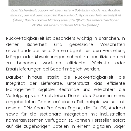
Oberflächentestcoupon mit integriertem Dot-Matrix-Code von Additive
Marking, der mit dem digitalen Pass-X-Produktpass des Teils verknüpft ist
(oben). Durch Additive Marking erzeugte QR-Codes unterschiedlicher
Größe auf einem anderen MBJ-Teil (unten).
Rückverfolgbarkeit ist besonders wichtig in Branchen, in
denen Sicherheit und gesetzliche Vorschriften
unverhandelbar sind. Sie ermöglicht es den Herstellern,
Mängel oder Abweichungen schnell zu identifizieren und
zu beheben, wodurch effiziente Rückrufe oder
Ersatzlieferungen bei Bedarf möglich werden.
Darüber hinaus stärkt die Rückverfolgbarkeit die
Integrität der Lieferkette, unterstützt das effiziente
Management digitaler Bestände und erleichtert die
Verfolgung von Ersatzteilen. Durch das Scannen eines
eingebetteten Codes auf einem Teil, beispielsweise. mit
unserer DPM Scan Pro Scan Engine, die für iOS, Android
sowie für die stationäre Integration mit industriellen
Kamerasystemen verfügbar ist, können Hersteller sofort
auf die zugehörigen Dateien in einem digitalen Lager