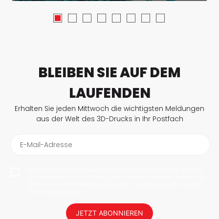
BLEIBEN SIE AUF DEM
LAUFENDEN
Erhalten Sie jeden Mittwoch die wichtigsten Meldungen
aus der Welt des 3D-Drucks in Ihr Postfach
E-Mail-Adresse
Mit dem Abonnieren erlaube ich 3Dnatives meine E-Mail-Adresse
abzuspeichern, um mir News und Updates zu senden. Sie können
jederzeit den Newsletter deabonnieren. Ihre Daten werden nicht an
Dritte weitergegeben!
JETZT ABONNIEREN