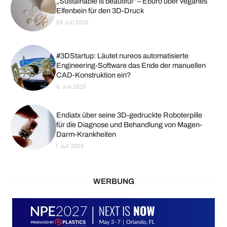
„Sustainable is beautiful“ – Eburo über veganes
Elfenbein für den 3D-Druck
24. Juli 2026
#3DStartup: Läutet nureos automatisierte
Engineering-Software das Ende der manuellen
CAD-Konstruktion ein?
6. Juli 2026
Endiatx über seine 3D-gedruckte Roboterpille
für die Diagnose und Behandlung von Magen-
Darm-Krankheiten
1. Juli 2026
WERBUNG