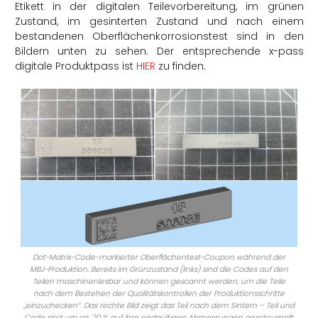
Etikett in der digitalen Teilevorbereitung, im grünen
Zustand, im gesinterten Zustand und nach einem
bestandenen Oberflächenkorrosionstest sind in den
Bildern unten zu sehen. Der entsprechende x-pass
digitale Produktpass ist
HIER
zu finden.
Dot-Matrix-Code-markierter Oberflächentest-Coupon während der
MBJ-Produktion. Bereits im Grünzustand (links) sind die Codes auf den
Teilen maschinenlesbar und können gescannt werden, um die Teile
nach dem Bestehen der Qualitätskontrollen der Produktionsschritte
„einzuchecken“. Das rechte Bild zeigt das Teil nach dem Sintern – Teil und
Code sind um ca. 20 % auf ihre endgültigen Abmessungen geschrumpft.