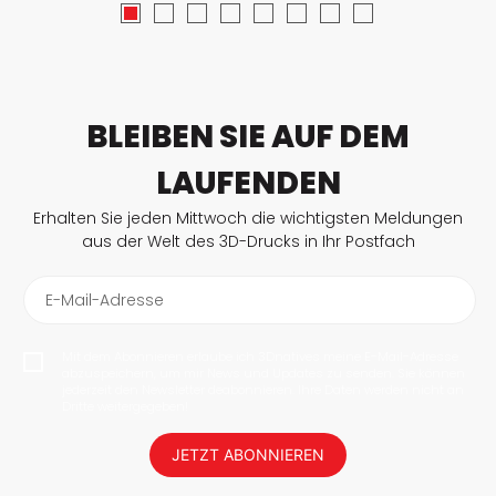
BLEIBEN SIE AUF DEM
LAUFENDEN
Erhalten Sie jeden Mittwoch die wichtigsten Meldungen
aus der Welt des 3D-Drucks in Ihr Postfach
E-Mail-Adresse
Mit dem Abonnieren erlaube ich 3Dnatives meine E-Mail-Adresse
abzuspeichern, um mir News und Updates zu senden. Sie können
jederzeit den Newsletter deabonnieren. Ihre Daten werden nicht an
Dritte weitergegeben!
JETZT ABONNIEREN