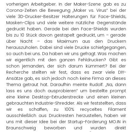
vorherigen Arbeitgeber. In der Maker-Szene gab es zu
Corona-Zeiten die Bewegung „Maker vs. Virus“ bei der
viele 3D-Drucker-Besitzer Halterungen für Face-Shields,
Masken-Clips und viele weitere nützliche Gegenstände
gedruckt haben. Gerade bei den Face-Shields wurden
bis zu 10 Stück davon gestapelt gedruckt, um – gerade
über Nacht – das Maximum aus den Druckern
herauszuholen. Dabei sind viele Drucke schiefgegangen,
so auch bei uns. Da haben wir uns gefragt: Was machen
wir eigentlich mit den ganzen Fehldrucken? Gibt es
schon jemanden, der sich darum kümmert? Bei der
Recherche stellten wir fest, dass es zwar viele DIY-
Ansätze gab, es sich jedoch noch keine Firma an dieses
Thema getraut hat. Daraufhin meinte Rudolf: „Na, dann
lass es uns doch ausprobieren“ um bestellte prompt
eine kleine Desktop-Extruderstrecke und einen kleinen
gebrauchten Industrie-Shredder. Als wir feststellten, dass
wir es schaffen, zu 100% recyceltes Filament
ausschließlich aus Druckresten herzustellen, haben wir
uns mit dieser Idee bei der Startup-Förderung MO.IN in
Braunschweig beworben und wurden direkt