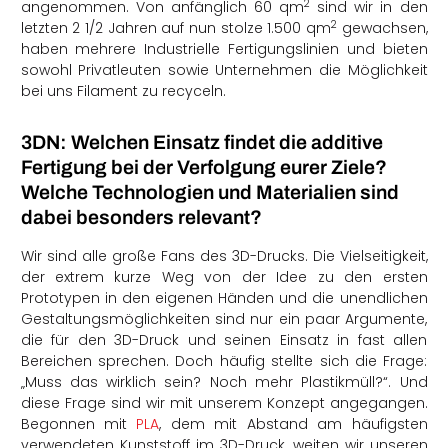
2
angenommen. Von anfänglich 60 q
m
sind wir in den
2
letzten 2 1/2 Jahren auf nun stolze 1.500 q
m
gewachsen,
haben mehrere Industrielle Fertigungslinien und bieten
sowohl Privatleuten sowie Unternehmen die Möglichkeit
bei uns Filament zu recyceln.
3DN: Welchen Einsatz findet die additive
Fertigung bei der Verfolgung eurer Ziele?
Welche Technologien und Materialien sind
dabei besonders relevant?
Wir sind alle große Fans des 3D-Drucks. Die Vielseitigkeit,
der extrem kurze Weg von der Idee zu den ersten
Prototypen in den eigenen Händen und die unendlichen
Gestaltungsmöglichkeiten sind nur ein paar Argumente,
die für den 3D-Druck und seinen Einsatz in fast allen
Bereichen sprechen. Doch häufig stellte sich die Frage:
„Muss das wirklich sein? Noch mehr Plastikmüll?“. Und
diese Frage sind wir mit unserem Konzept angegangen.
Begonnen mit
PLA
, dem mit Abstand am häufigsten
verwendeten Kunststoff im 3D-Druck, weiten wir unseren