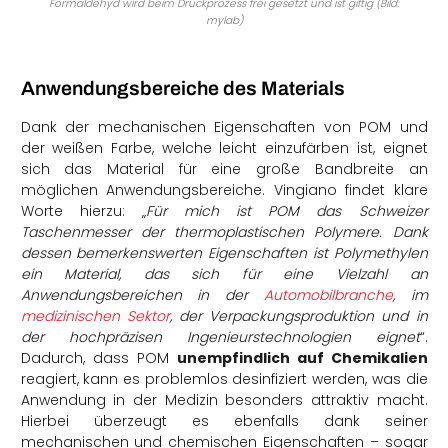
Formaldehyd wird beim Druckprozess frei gesetzt und ist giftig (Bild:
mylab)
Anwendungsbereiche des Materials
Dank der mechanischen Eigenschaften von POM und
der weißen Farbe, welche leicht einzufärben ist, eignet
sich das Material für eine große Bandbreite an
möglichen Anwendungsbereiche. Vingiano findet klare
Worte hierzu: „
Für mich ist POM das Schweizer
Taschenmesser der thermoplastischen Polymere. Dank
dessen bemerkenswerten Eigenschaften ist Polymethylen
ein Material, das sich für eine Vielzahl an
Anwendungsbereichen in der
Automobilbranche
, im
medizinischen Sektor
, der Verpackungsproduktion und in
der hochpräzisen Ingenieurstechnologien eignet
“.
Dadurch, dass POM
unempfindlich auf Chemikalien
reagiert, kann es problemlos desinfiziert werden, was die
Anwendung in der Medizin besonders attraktiv macht.
Hierbei überzeugt es ebenfalls dank seiner
mechanischen und chemischen Eigenschaften – sogar