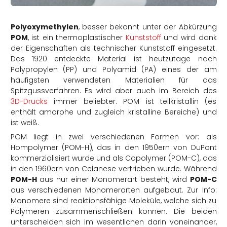
rtern
Polyoxymethylen
, besser bekannt unter der Abkürzung
POM
, ist ein thermoplastischer
Kunststoff
und wird dank
der Eigenschaften als technischer Kunststoff eingesetzt.
Das 1920 entdeckte Material ist heutzutage nach
Polypropylen (PP) und Polyamid (PA) eines der am
häufigsten verwendeten Materialien für das
Spitzgussverfahren. Es wird aber auch im Bereich des
3D-Drucks
immer beliebter. POM ist teilkristallin (es
enthält amorphe und zugleich kristalline Bereiche) und
ist weiß.
POM liegt in zwei verschiedenen Formen vor: als
Hompolymer (POM-H), das in den 1950ern von DuPont
kommerzialisiert wurde und als Copolymer (POM-C), das
in den 1960ern von Celanese vertrieben wurde. Während
POM-H
aus nur einer Monomerart besteht, wird
POM-C
aus verschiedenen Monomerarten aufgebaut. Zur Info:
Monomere sind reaktionsfähige Moleküle, welche sich zu
Polymeren zusammenschließen können. Die beiden
unterscheiden sich im wesentlichen darin voneinander,