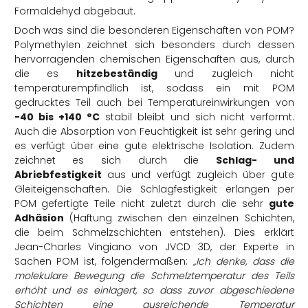
Formaldehyd abgebaut.
Doch was sind die besonderen Eigenschaften von POM?
Polymethylen zeichnet sich besonders durch dessen
hervorragenden chemischen Eigenschaften aus, durch
die es
hitzebeständig
und zugleich nicht
temperaturempfindlich ist, sodass ein mit POM
gedrucktes Teil auch bei Temperatureinwirkungen von
-40 bis +140 °C
stabil bleibt und sich nicht verformt.
Auch die Absorption von Feuchtigkeit ist sehr gering und
es verfügt über eine gute elektrische Isolation. Zudem
zeichnet es sich durch die
Schlag- und
Abriebfestigkeit
aus und verfügt zugleich über gute
Gleiteigenschaften. Die Schlagfestigkeit erlangen per
POM gefertigte Teile nicht zuletzt durch die sehr
gute
Adhäsion
(Haftung zwischen den einzelnen Schichten,
die beim Schmelzschichten entstehen). Dies erklärt
Jean-Charles Vingiano von JVCD 3D, der Experte in
Sachen POM ist, folgendermaßen:
„Ich denke, dass die
molekulare Bewegung die Schmelztemperatur des Teils
erhöht und es einlagert, so dass zuvor abgeschiedene
Schichten eine ausreichende Temperatur