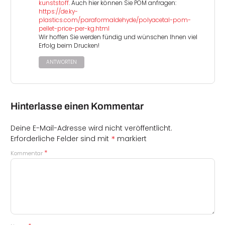
kunststoff
. Auch hier können Sie POM anfragen:
https://de.ky-
plastics.com/paraformaldehyde/polyacetal-pom-
pellet-price-per-kg.html
Wir hoffen Sie werden fündig und wünschen Ihnen viel
Erfolg beim Drucken!
ANTWORTEN
Hinterlasse einen Kommentar
Deine E-Mail-Adresse wird nicht veröffentlicht.
*
Erforderliche Felder sind mit
markiert
*
Kommentar