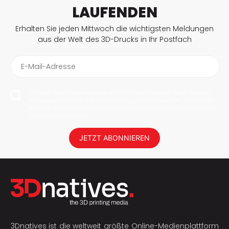
LAUFENDEN
Erhalten Sie jeden Mittwoch die wichtigsten Meldungen
aus der Welt des 3D-Drucks in Ihr Postfach
E-Mail-Adresse
Mit dem Abonnieren erlaube ich 3Dnatives meine E-Mail-Adresse
abzuspeichern, um mir News und Updates zu senden. Sie können
jederzeit den Newsletter deabonnieren. Ihre Daten werden nicht an
Dritte weitergegeben!
JETZT ABONNIEREN
3Dnatives ist die weltweit größte Online-Medienplattform