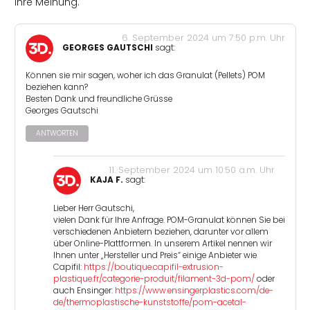
Ihre Meinung.
6. September 2024 um 7:50 p.m. Uhr
GEORGES GAUTSCHI
sagt:
Können sie mir sagen, woher ich das Granulat (Pellets) POM
beziehen kann?
Besten Dank und freundliche Grüsse
Georges Gautschi
ANTWORTEN
11. September 2024 um 10:50 a.m. Uhr
KAJA F.
sagt:
Lieber Herr Gautschi,
vielen Dank für Ihre Anfrage. POM-Granulat können Sie bei
verschiedenen Anbietern beziehen, darunter vor allem
über Online-Plattformen. In unserem Artikel nennen wir
Ihnen unter „Hersteller und Preis“ einige Anbieter wie
Capifil:
https://boutique.capifil-extrusion-
plastique.fr/categorie-produit/filament-3d-pom/
oder
auch Ensinger:
https://www.ensingerplastics.com/de-
de/thermoplastische-kunststoffe/pom-acetal-