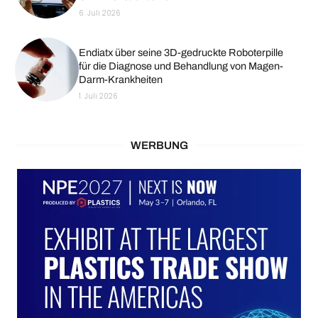
6. Juli 2026
Endiatx über seine 3D-gedruckte Roboterpille
für die Diagnose und Behandlung von Magen-
Darm-Krankheiten
1. Juli 2026
WERBUNG