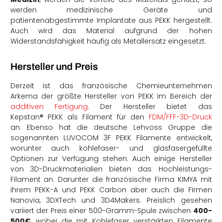
werden medizinische Geräte und
patientenabgestimmte Implantate aus PEKK hergestellt.
Auch wird das Material aufgrund der hohen
Widerstandsfähigkeit häufig als Metallersatz eingesetzt.
Hersteller und Preis
Derzeit ist das französische Chemieunternehmen
Arkema der größte Hersteller von PEKK im Bereich der
additiven Fertigung
. Der Hersteller bietet das
Kepstan® PEKK als Filament für den
FDM/FFF-3D-Druck
an.
Ebenso hat die deutsche Lehvoss Gruppe die
sogenannten LUVOCOM 3F PEKK Filamente entwickelt,
worunter auch kohlefaser- und glasfasergefüllte
Optionen zur Verfügung stehen.
Auch einige Hersteller
von 3D-Druckmaterialien bieten das Hochleistungs-
Filament an. Darunter die französische Firma KIMYA mit
ihrem PEKK-A und PEKK Carbon aber auch die Firmen
Nanovia, 3DXTech und 3D4Makers.
Preislich gesehen
variiert der Preis einer 500-Gramm-Spule zwischen
400-
500€
, wobei die mit Kohlefaser verstärkten Filamente