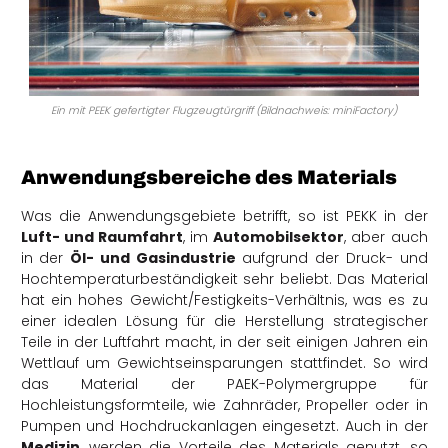
Ein mit PEEK gefertigter Flugzeugtürgriff (Bildnachweis: miniFactory)
Anwendungsbereiche des Materials
Was die Anwendungsgebiete betrifft, so ist PEKK in der
Luft- und Raumfahrt
, im
Automobilsektor
, aber auch
in der
Öl- und Gasindustrie
aufgrund der Druck- und
Hochtemperaturbeständigkeit sehr beliebt. Das Material
hat ein hohes Gewicht/Festigkeits-Verhältnis, was es zu
einer idealen Lösung für die Herstellung strategischer
Teile in der Luftfahrt macht, in der seit einigen Jahren ein
Wettlauf um Gewichtseinsparungen stattfindet. So wird
das
Material der PAEK-Polymergruppe für
Hochleistungsformteile, wie Zahnräder, Propeller oder in
Pumpen und Hochdruckanlagen eingesetzt. Auch in der
Medizin
, werden die Vorteile des Materials genutzt, so