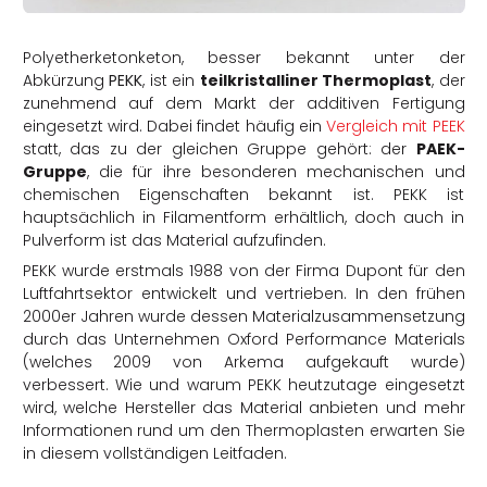
rtern
Polyetherketonketon, besser bekannt unter der
Abkürzung
PEKK
, ist ein
teilkristalliner Thermoplast
, der
zunehmend auf dem Markt der additiven Fertigung
eingesetzt wird. Dabei findet häufig ein
Vergleich mit PEEK
statt, das zu der gleichen Gruppe gehört: der
PAEK-
Gruppe
, die für ihre besonderen mechanischen und
chemischen Eigenschaften bekannt ist. PEKK ist
hauptsächlich in Filamentform erhältlich, doch auch in
Pulverform ist das Material aufzufinden.
PEKK wurde erstmals 1988 von der Firma Dupont für den
Luftfahrtsektor entwickelt und vertrieben. In den frühen
2000er Jahren wurde dessen Materialzusammensetzung
durch das Unternehmen Oxford Performance Materials
(welches 2009 von Arkema aufgekauft wurde)
verbessert. Wie und warum PEKK heutzutage eingesetzt
wird, welche Hersteller das Material anbieten und mehr
Informationen rund um den Thermoplasten erwarten Sie
in diesem vollständigen Leitfaden.