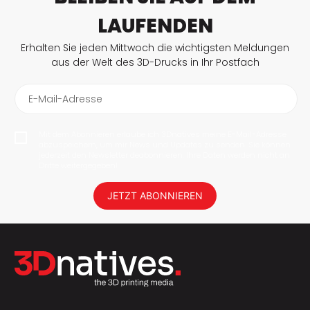
LAUFENDEN
Erhalten Sie jeden Mittwoch die wichtigsten Meldungen
aus der Welt des 3D-Drucks in Ihr Postfach
E-Mail-Adresse
Mit dem Abonnieren erlaube ich 3Dnatives meine E-Mail-Adresse
abzuspeichern, um mir News und Updates zu senden. Sie können
jederzeit den Newsletter deabonnieren. Ihre Daten werden nicht an
Dritte weitergegeben!
JETZT ABONNIEREN