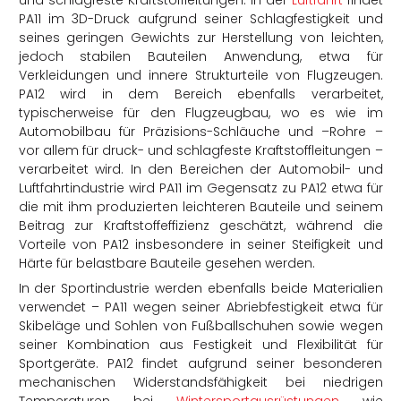
PA11 im 3D-Druck aufgrund seiner Schlagfestigkeit und
seines geringen Gewichts zur Herstellung von leichten,
jedoch stabilen Bauteilen Anwendung, etwa für
Verkleidungen und innere Strukturteile von Flugzeugen.
PA12 wird in dem Bereich ebenfalls verarbeitet,
typischerweise für den Flugzeugbau, wo es wie im
Automobilbau für
Präzisions-Schläuche und –Rohre –
vor allem für druck- und schlagfeste Kraftstoffleitungen –
verarbeitet wird. In den Bereichen der Automobil- und
Luftfahrtindustrie wird PA11 im Gegensatz zu PA12 etwa für
die mit ihm produzierten leichteren Bauteile und seinem
Beitrag zur Kraftstoffeffizienz geschätzt, während die
Vorteile von PA12 insbesondere in seiner Steifigkeit und
Härte für belastbare Bauteile gesehen werden.
In der Sportindustrie werden ebenfalls beide Materialien
verwendet – PA11 wegen seiner Abriebfestigkeit etwa für
Skibeläge und Sohlen von Fußballschuhen sowie wegen
seiner
Kombination aus Festigkeit und Flexibilität
für
Sportgeräte. PA12 findet aufgrund seiner besonderen
mechanischen Widerstandsfähigkeit bei niedrigen
Temperaturen bei
Wintersportausrüstungen
wie