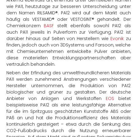
wie PA11, heutzutage zur besseren Unterscheidung unter
dem Namen
RILSAMID
®
. PA12 wird auf dem Markt auch
häufig als
VESTAMID® oder VESTOSINT® gehandelt. Der
Chemiekonzern
BASF
stellt ebenfalls sowohl PA12 als
auch PA11 jeweils in Pulverform zur Verfügung. PA12 ist
darüber hinaus auf Seiten von Herstellern wie
Evonik
zu
finden, jedoch auch von 3DSystems und Farsoon, welche
mit Chemieunternehmen entwickelte Pulver anbieten,
diese materiellen Entwicklungspartnerschaften aber
vertraulich behandeln.
Neben der Erfindung des umweltfreundlicheren Materials
PA11 werden zunehmend Anstrengungen verschiedener
Hersteller unternommen, die Produktion von PA12
biologischer und grüner zu gestalten. Der deutsche
Anbieter von Anlagen und Werkstoffen
EOS
bietet
beispielsweise PA12 als eine leistungsfähige Alternative
für die im Spritzguss geschätzten Kunststoffe ABS oder
PA6 an und hat die Produktionseffizienz des Materials
kontinuierlich gesteigert – etwa durch die Senkung des
CO2-Fußabdrucks durch die Nutzung erneuerbarer
Energien. Auf dem Markt sind außerdem Polyamidpulver