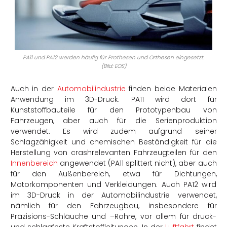
PA11 und PA12 werden häufig für Prothesen und Orthesen eingesetzt.
(Bild: EOS)
Auch in der
Automobilindustrie
finden beide Materialen
Anwendung im 3D-Druck. PA11 wird dort für
Kunststoffbauteile für den Prototypenbau von
Fahrzeugen, aber auch für die Serienproduktion
verwendet.
Es wird zudem aufgrund seiner
Schlagzähigkeit und chemischen Beständigkeit
für die
Herstellung
von crashrelevanten Fahrzeugteilen für den
Innenbereich
angewendet (PA11 splittert nicht), aber auch
für den Außenbereich, etwa für Dichtungen,
Motorkomponenten und Verkleidungen. Auch PA12 wird
im 3D-Druck in der Automobilindustrie verwendet,
nämlich für den Fahrzeugbau, insbesondere für
Präzisions-Schläuche und –Rohre, vor allem für druck-
und schlagfeste Kraftstoffleitungen.
In der
Luftfahrt
findet