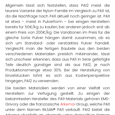
Allgemein lässt sich feststellen, dass
PA12 meist die
teurere Variante
der Nylon-Familie im Vergleich zu PA11 ist,
da die Nachfrage nach PA11 aktuell noch geringer ist.
PA11
ist etwa – meist in Pulverform – bei einigen Herstellern
bereits für 50€/kg zu kaufen, bei anderen jedoch erst ab
einem Preis von 200€/kg.
Die Variationen im Preis für die
gleiche Sorte Pulver hängen damit zusammen, ob es
sich um Standard- oder verstärktes Pulver handelt.
Vergleicht man die fertigen Bauteile aus den beiden
verschiedenen Materialien preislich miteinander, lässt
sich unschwer erkennen, dass aus PA11 in Serie gefertigte
Teile deutlich günstiger sind als aus PA12, je nach
Produktionsmenge etwa 30%. Bei der Herstellung von
Einzelstücken lohnt es sich aus Kostenperspektive
hingegen, PA12 zu verwenden.
Die beiden Materialien werden von einer Vielfalt von
Herstellern zur Verfügung gestellt. Zu einigen der
bekanntesten Hersteller des PA11-Materials gehören EMS-
Grivory oder die französische
Arkema
-Group, welche PA11
unter dem Namen
RILSAN
®
PA11 verkauft. PA12 bietet die
Arkema ebenfalls an, ehemals unter demselben Namen