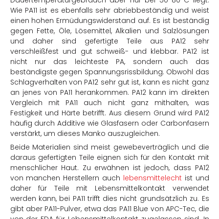
Wie PA11 ist es ebenfalls sehr abriebbeständig und weist
einen hohen Ermüdungswiderstand auf. Es ist beständig
gegen Fette, Öle, Lösemittel, Alkalien und Salzlösungen
und daher sind gefertigte Teile aus PA12 sehr
verschleißfest und gut schweiß- und klebbar. PA12 ist
nicht nur das leichteste PA, sondern auch das
beständigste gegen Spannungsrissbildung. Obwohl das
Schlagverhalten von PA12 sehr gut ist, kann es nicht ganz
an jenes von PA11 herankommen. PA12 kann im direkten
Vergleich mit PA11 auch nicht ganz mithalten, was
Festigkeit und Härte betrifft. Aus diesem Grund wird PA12
häufig durch Additive wie Glasfasern oder Carbonfasern
verstärkt, um dieses Manko auszugleichen.
Beide Materialien sind meist gewebeverträglich und die
daraus gefertigten Teile eignen sich für den Kontakt mit
menschlicher Haut. Zu erwähnen ist jedoch, dass PA12
von manchen Herstellern auch
lebensmittelecht
ist und
daher für Teile mit Lebensmittelkontakt verwendet
werden kann, bei PA11 trifft dies nicht grundsätzlich zu. Es
gibt aber PA11-Pulver, etwa das PA11 Blue von APC-Tec, die
von der FDA für Lebensmittelkontakt zugelassen sind. In