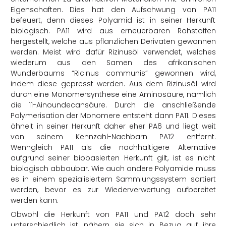
Eigenschaften. Dies hat den Aufschwung von PA11
befeuert, denn dieses Polyamid ist in seiner Herkunft
biologisch. PA11 wird aus erneuerbaren Rohstoffen
hergestellt, welche aus pflanzlichen Derivaten gewonnen
werden. Meist wird dafür Rizinusöl verwendet, welches
wiederum aus den Samen des afrikanischen
Wunderbaums “Ricinus communis” gewonnen wird,
indem diese gepresst werden. Aus dem Rizinusöl wird
durch eine Monomersynthese eine Aminosäure, nämlich
die 11-Ainoundecansäure. Durch die anschließende
Polymerisation der Monomere entsteht dann PA11. Dieses
ähnelt in seiner Herkunft daher eher PA6 und liegt weit
von seinem Kennzahl-Nachbarn PA12 entfernt.
Wenngleich PA11 als die nachhaltigere Alternative
aufgrund seiner biobasierten Herkunft gilt, ist es nicht
biologisch abbaubar. Wie auch andere Polyamide muss
es in einem spezialisiertem Sammlungssystem sortiert
werden, bevor es zur Wiederverwertung aufbereitet
werden kann.
Obwohl die Herkunft von PA11 und PA12 doch sehr
unterschiedlich ist, nähern sie sich in Bezug auf ihre