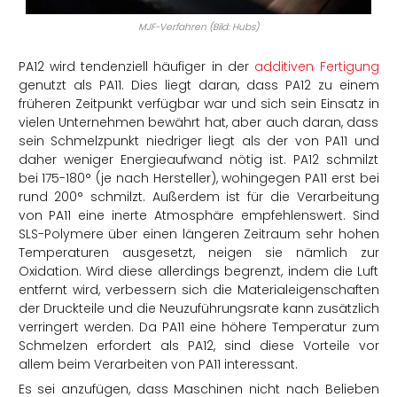
MJF-Verfahren (Bild: Hubs)
PA12 wird tendenziell häufiger in der
additiven Fertigung
genutzt als PA11. Dies liegt daran, dass PA12 zu einem
früheren Zeitpunkt verfügbar war und sich sein Einsatz in
vielen Unternehmen bewährt hat, aber auch daran, dass
sein Schmelzpunkt niedriger liegt als der von PA11 und
daher weniger Energieaufwand nötig ist. PA12 schmilzt
bei 175-180° (je nach Hersteller), wohingegen PA11 erst bei
rund 200° schmilzt. Außerdem ist für die Verarbeitung
von PA11 eine inerte Atmosphäre empfehlenswert. Sind
SLS-Polymere über einen längeren Zeitraum sehr hohen
Temperaturen ausgesetzt, neigen sie nämlich zur
Oxidation. Wird diese allerdings begrenzt, indem die Luft
entfernt wird, verbessern sich die Materialeigenschaften
der Druckteile und die Neuzuführungsrate kann zusätzlich
verringert werden. Da PA11 eine höhere Temperatur zum
Schmelzen erfordert als PA12, sind diese Vorteile vor
allem beim Verarbeiten von PA11 interessant.
Es sei anzufügen, dass Maschinen nicht nach Belieben