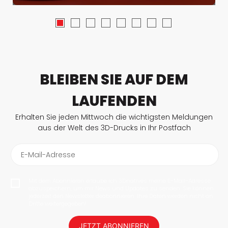
BLEIBEN SIE AUF DEM
LAUFENDEN
Erhalten Sie jeden Mittwoch die wichtigsten Meldungen
aus der Welt des 3D-Drucks in Ihr Postfach
E-Mail-Adresse
Mit dem Abonnieren erlaube ich 3Dnatives meine E-Mail-Adresse
abzuspeichern, um mir News und Updates zu senden. Sie können
jederzeit den Newsletter deabonnieren. Ihre Daten werden nicht an
Dritte weitergegeben!
JETZT ABONNIEREN