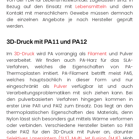
Bezug auf den Einsatz mit
Lebensmitteln
und dem
Kontakt mit menschlichem Gewebe müssen demnach
die einzelnen Angebote je nach Hersteller geprüft
werden.
3D-Druck mit PA11 und PA12
Im
3D-Druck
wird PA vorrangig als
Filament
und Pulver
verarbeitet. Wir finden auch PA-Harz für das SLA-
Verfahren, welches die Eigenschaften von PA-
Thermoplasten imitiert. PA-Filament betrifft meist PA6,
welches hauptsächlich in dieser Form und nur
eingeschränkt als
Pulver
verfügbar ist und auch
Verarbeitungsproblematiken mit sich ziehen kann. Bei
den pulverbasierten Verfahren hingegen kommen in
erster Linie PA11 und PA12 zum Einsatz. Das liegt an den
thermoplastischen Eigenschaften des Materials, denn
Nylon lässt sich besonders gut mittels Wärme verformen
oder verbinden. Verschiedene Hersteller bieten so PA11
oder PA12 für den 3D-Druck mit Pulver an, darunter
Selektives Lasersintern (SLS)
,
Multi Jet Fusion (MJF)
, High