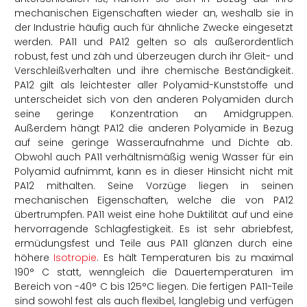
mechanischen Eigenschaften wieder an, weshalb sie in
der Industrie häufig auch für ähnliche Zwecke eingesetzt
werden.
PA11 und PA12 gelten so als außerordentlich
robust, fest und zäh und überzeugen durch ihr Gleit- und
Verschleißverhalten und ihre chemische Beständigkeit.
PA12 gilt als leichtester aller Polyamid-Kunststoffe und
unterscheidet sich von den anderen Polyamiden durch
seine geringe Konzentration an Amidgruppen.
Außerdem hängt PA12 die anderen Polyamide in Bezug
auf seine geringe Wasseraufnahme und Dichte ab.
Obwohl auch PA11 verhältnismäßig wenig Wasser für ein
Polyamid aufnimmt, kann es in dieser Hinsicht nicht mit
PA12 mithalten. Seine Vorzüge liegen in seinen
mechanischen Eigenschaften, welche die von PA12
übertrumpfen. PA11 weist eine hohe Duktilität auf und eine
hervorragende Schlagfestigkeit. Es ist sehr abriebfest,
ermüdungsfest und Teile aus PA11 glänzen durch eine
höhere
Isotropie
. Es hält Temperaturen bis zu maximal
190° C statt, wenngleich die Dauertemperaturen im
Bereich von -40° C bis 125°C liegen. Die fertigen PA11-Teile
sind sowohl fest als auch flexibel, langlebig und verfügen