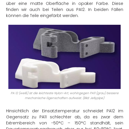
über eine matte Oberfläche in opaker Farbe. Diese
finden wir auch bei Teilen aus PA12. In beiden Fällen
können die Teile eingefärbt werden.
PA 12 (weiß) ist die leichteste Nylon-Art, wohingegen PA11 (grau) bessere
mechanische Eigenschaften aufweist. (Bild: Jellypipe)
Hinsichtlich der Einsatztemperatur schneidet PA12 im
Gegensatz zu PA11 schlechter ab, da es zwar dem
Extrembereich von -50°C – 150°C standhält, sein
Dauertemperaturgebrauch aber nur bei 50-80°C liegt.