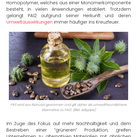
Homopolymer, welches aus einer Monomerkomponente
besteht, in vielen Anwendungen etabliert. Trotzdem
gelangt PA12 aufgrund seiner Herkunft und deren
Umweltauswirkungen
immer häufiger ins Kreuzfeuer.
PA11 wird aus Rizinusöl gewonnen und gilt daher als umweltfreundlichere
Alternative zu PA12. (Bild: Jellypipe)
Im Zuge des Fokus auf mehr Nachhaltigkeit und dem
Bestreben einer “grüneren” Produktion, greifen
Unternehmen zu alternativen Materialien mit ähnlichen