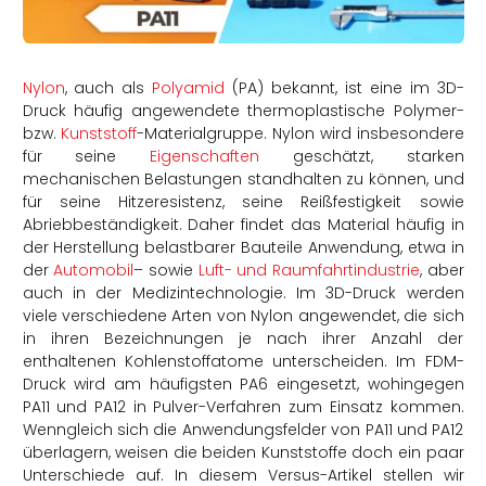
rtern
Nylon
, auch als
Polyamid
(PA) bekannt, ist eine im 3D-
Druck häufig angewendete thermoplastische Polymer-
bzw.
Kunststoff
-Materialgruppe. Nylon wird insbesondere
für seine
Eigenschaften
geschätzt, starken
mechanischen Belastungen standhalten zu können, und
für seine Hitzeresistenz, seine Reißfestigkeit sowie
Abriebbeständigkeit. Daher findet das Material häufig in
der Herstellung belastbarer Bauteile Anwendung, etwa in
der
Automobil
– sowie
Luft- und Raumfahrtindustrie
, aber
auch in der Medizintechnologie. Im 3D-Druck werden
viele verschiedene Arten von Nylon angewendet, die sich
in ihren Bezeichnungen je nach ihrer Anzahl der
enthaltenen Kohlenstoffatome untersche
iden.
Im FDM-
Druck wird am häufigsten PA6 eingesetzt, wohingegen
PA11 und PA12 in Pulver-Verfahren zum Einsatz kommen.
Wenngleich sich die Anwendungsfelder von PA11 und PA12
überlagern, weisen die beiden Kunststoffe doch ein paar
Unterschiede auf. In diesem Versus-Artikel stellen wir