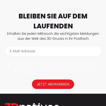
BLEIBEN SIE AUF DEM
LAUFENDEN
Erhalten Sie jeden Mittwoch die wichtigsten Meldungen
aus der Welt des 3D-Drucks in Ihr Postfach
E-Mail-Adresse
Mit dem Abonnieren erlaube ich 3Dnatives meine E-Mail-Adresse
abzuspeichern, um mir News und Updates zu senden. Sie können
jederzeit den Newsletter deabonnieren. Ihre Daten werden nicht an
Dritte weitergegeben!
JETZT ABONNIEREN