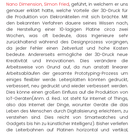
Nano Dimension, Simon Fried
, geführt, in welchem er uns
genauer erklärt hatte, welche Vorteile der 3D-Druck für
die Produktion von Elekronikteilen mit sich brächte: Mit
den bekannten Verfahren dauere seines Wissen nach,
die Herstellung einer 10-lagigen Platine circa zwei
Wochen, was oft bedeute, dass Ingenieure sehr
zurückhaltend während des Designprozess vorgingen,
da jeder Fehler einen Zeitverlust und hohe Kosten
bedeute. Andererseits ermögliche der 3D-Druck neue
Kreativität und Innovationen. Dies verändere die
Arbeitsweise von Grund auf, da nun anstatt linearer
Arbeitsabläufen der gesamte Prototyping-Prozess um
einiges flexibler werde. Leiterplatten könnten gedruckt,
verbessert, neu gedruckt und wieder verbessert werden.
Dies könne einen großen Einfluss auf die Produktion von
IoT-Geräten(Anm. d. Red.: Iot steht für Internet of Things,
also das Internet der Dinge, worunter Geräte die das
Leben des Menschen durch Digitalisierung erleichtern, zu
verstehen sind. Dies reicht von Smartwatches und
Gadgets bis hin zu künstlicher Intelligenz). Bisher verliefen
die Leiterbahnen auf Platinen horizontal und vertikal,