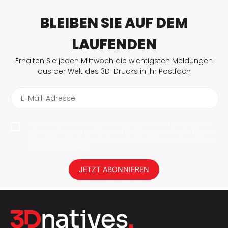
BLEIBEN SIE AUF DEM
LAUFENDEN
Erhalten Sie jeden Mittwoch die wichtigsten Meldungen
aus der Welt des 3D-Drucks in Ihr Postfach
E-Mail-Adresse
Mit dem Abonnieren erlaube ich 3Dnatives meine E-Mail-Adresse
abzuspeichern, um mir News und Updates zu senden. Sie können
jederzeit den Newsletter deabonnieren. Ihre Daten werden nicht an
Dritte weitergegeben!
JETZT ABONNIEREN