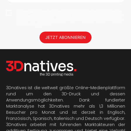
Mit dem Abonnieren erlaube ich 3Dnatives meine E-Mail-Adresse
abzuspeichern, um mir News und Updates zu senden. Sie können
jederzeit den Newsletter deabonnieren. Ihre Daten werden nicht an
Dritte weitergegeben!
JETZT ABONNIEREN
3Dnatives ist die weltweit größte Online-Medienplattform
rund um den 3D-Druck und dessen
Anwendungsmöglichkeiten. Dank fundierter
Marktanalyse hat 3Dnatives mehr als 1,3 Millionen
Besucher pro Monat und ist derzeit in Englisch,
Französisch, Spanisch, Italienisch und Deutsch verfügbar.
3Dnatives arbeitet mit führenden Marktakteuren der
additiven Fertigung
zusammen und bietet eine Vielzahl