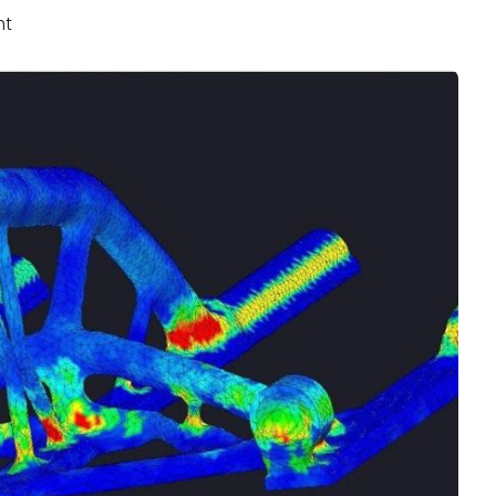
ht
Business
Interviews
Rankings
Videos