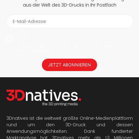
aus der Welt des 3D-Drucks in Ihr Postfach
E-Mail-Adresse
Mit dem Abonnieren erlaube ich 3Dnatives meine E-Mail-Adresse
abzuspeichern, um mir News und Updates zu senden. Sie können
jederzeit den Newsletter deabonnieren. Ihre Daten werden nicht an
Dritte weitergegeben!
JETZT ABONNIEREN
3Dnatives ist die weltweit größte Online-Medienplattform
rund um den 3D-Druck und dessen
Anwendungsmöglichkeiten. Dank fundierter
Marktanalyse hat 3Dnatives mehr als 1,3 Millionen