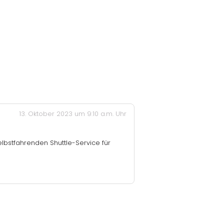
13. Oktober 2023 um 9:10 a.m. Uhr
selbstfahrenden Shuttle-Service für