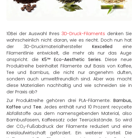
rtern
10Bei der Auswahl Ihres
3D-Druck-Filaments
denken Sie
wahrscheinlich nicht daran, wie es riecht.
Doch nun hat
der 3D-Druckmaterialhersteller
Kexcelled
eine
Filamentlinie entwickelt, die mehr als nur das Auge
anspricht: die
K5™ Eco-Aesthetic Series
.
Diese neue
Produktreihe beinhaltet Filamente auf Basis von Kaffee,
Tee und Bambus, die nicht nur angenehm duften,
sondern auch umweltfreundlich sind.
Aber was
macht
diese Materialien nachhaltig und wie schneiden sie in
der Praxis ab?
Zur Produktreihe gehören drei PLA-Filamente:
Bambus,
Kaffee
und
Tee
. Jedes enthält rund 10 Prozent recycelte
Abfallstoffe aus dem namensgebenden Material, also
Bambusfasern, Kaffeesatz oder Teerückstände. So wird
der CO₂-Fußabdruck der Filamente reduziert und eine
Kreislaufwirtschaft gefördert. Ein weiterer Vorteil: Die