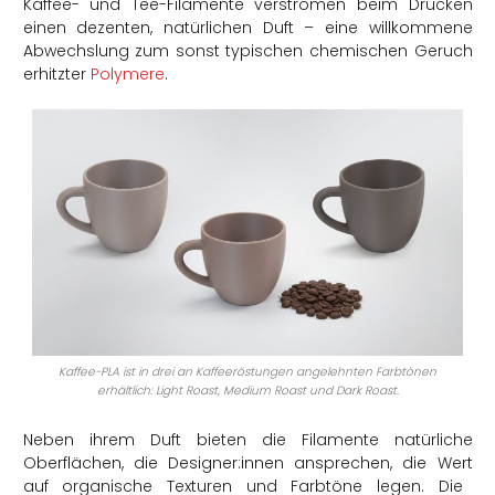
Kaffee- und Tee-Filamente verströmen beim Drucken
einen dezenten, natürlichen Duft – eine willkommene
Abwechslung zum sonst typischen chemischen Geruch
erhitzter
Polymere
.
Kaffee
-PLA ist in drei an Kaffeeröstungen angelehnten Farbtönen
erhältlich: Light
Roast
, Medium
Roast
und Dark
Roast
.
Neben ihrem Duft bieten die Filamente natürliche
Oberflächen, die
Designer:innen
ansprechen,
die Wert
auf organische Texturen und Farbtöne legen. Die