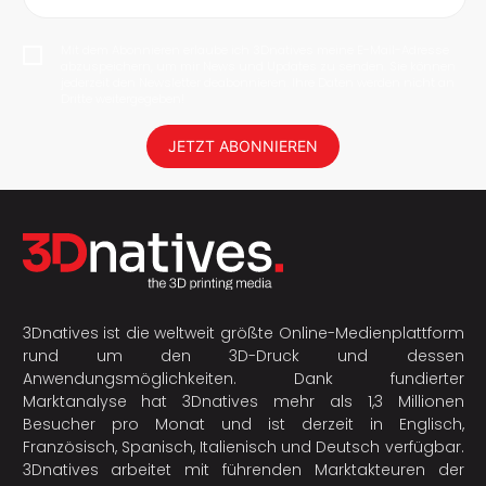
Mit dem Abonnieren erlaube ich 3Dnatives meine E-Mail-Adresse
abzuspeichern, um mir News und Updates zu senden. Sie können
jederzeit den Newsletter deabonnieren. Ihre Daten werden nicht an
Dritte weitergegeben!
JETZT ABONNIEREN
3Dnatives ist die weltweit größte Online-Medienplattform
rund um den 3D-Druck und dessen
Anwendungsmöglichkeiten. Dank fundierter
Marktanalyse hat 3Dnatives mehr als 1,3 Millionen
Besucher pro Monat und ist derzeit in Englisch,
Französisch, Spanisch, Italienisch und Deutsch verfügbar.
3Dnatives arbeitet mit führenden Marktakteuren der