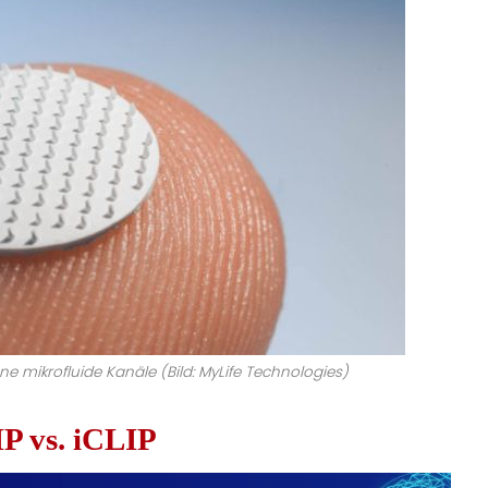
e mikrofluide Kanäle (Bild: MyLife Technologies)
P vs. iCLIP