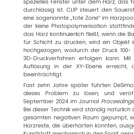
spezielles Fenster unter dem Harz, das f
durchlässig ist. CLIP steuert den Sauers
eine sogenannte „tote Zone“ im Harzpool, 
der keine Photopolymerisation stattfind
das Harz kontinuierlich fließt, wenn die 
für Schicht zu drucken, wird ein Objekt
hochgezogen, wodurch der Druck 100- b
3D-Druckverfahren erfolgen kann. Mi
Auflösung in der XY-Ebene erreicht,
beeinträchtigt.
Fast zehn Jahre später führten DeSimo
dieses Problem zu lösen, und veröf
September 2024 im Journal
Proceedings
Bei dieser Technik wird ständig natürlich
gesamten negativen Raum gepumpt, sei 
Harzreste, die überhärten könnten, ausg
Kunststoff mechanisch in den Spalt gepr