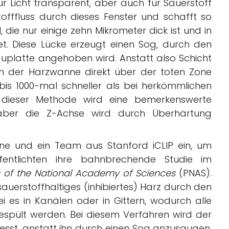
ür Licht transparent, aber auch für Sauerstoff
tofffluss durch dieses Fenster und schafft so
die nur einige zehn Mikrometer dick ist und in
et. Diese Lücke erzeugt einen Sog, durch den
Bauplatte angehoben wird. Anstatt also Schicht
 in der Harzwanne direkt über der toten Zone
is 1000-mal schneller als bei herkömmlichen
t dieser Methode wird eine bemerkenswerte
 aber die Z-Achse wird durch Überhärtung
ne und ein Team aus Stanford iCLIP ein, um
fentlichten ihre bahnbrechende Studie im
 of the National Academy of Sciences
(PNAS).
 sauerstoffhaltiges (inhibiertes) Harz durch den
es in Kanälen oder in Gittern, wodurch alle
espült werden. Bei diesem Verfahren wird der
esst, anstatt ihn durch einen Sog anzusaugen.