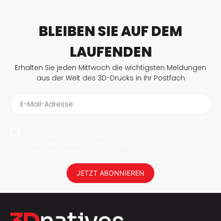
BLEIBEN SIE AUF DEM
LAUFENDEN
Erhalten Sie jeden Mittwoch die wichtigsten Meldungen
aus der Welt des 3D-Drucks in Ihr Postfach
E-Mail-Adresse
Mit dem Abonnieren erlaube ich 3Dnatives meine E-Mail-Adresse
abzuspeichern, um mir News und Updates zu senden. Sie können
jederzeit den Newsletter deabonnieren. Ihre Daten werden nicht an
Dritte weitergegeben!
JETZT ABONNIEREN