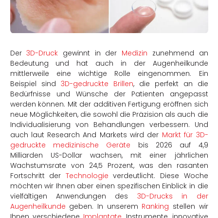
rtern
Der
3D-Druck
gewinnt in der
Medizin
zunehmend an
Bedeutung und hat auch in der Augenheilkunde
mittlerweile eine wichtige Rolle eingenommen. Ein
Beispiel sind
3D-gedruckte Brillen
, die perfekt an die
Bedürfnisse und Wünsche der Patienten angepasst
werden können. Mit der additiven Fertigung eröffnen sich
neue Möglichkeiten, die sowohl die Präzision als auch die
Individualisierung von Behandlungen verbessern. Und
auch laut Research And Markets wird der
Markt für 3D-
gedruckte medizinische Geräte
bis 2026 auf 4,9
Milliarden US-Dollar wachsen, mit einer jährlichen
Wachstumsrate von 24,5 Prozent, was den rasanten
Fortschritt der
Technologie
verdeutlicht. Diese Woche
möchten wir Ihnen aber einen spezifischen Einblick in die
vielfältigen Anwendungen des
3D-Drucks in der
Augenheilkunde
geben. In unserem
Ranking
stellen wir
Ihnen verschiedene
Implantate
, Instrumente, innovative