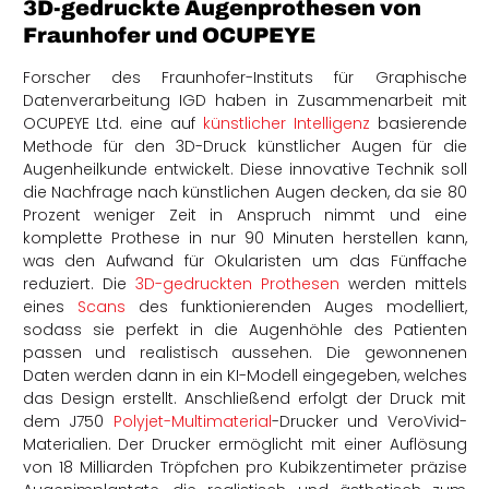
3D-gedruckte Augenprothesen von
Fraunhofer und OCUPEYE
Forscher des Fraunhofer-Instituts für Graphische
Datenverarbeitung IGD haben in Zusammenarbeit mit
OCUPEYE Ltd. eine auf
künstlicher Intelligenz
basierende
Methode für den 3D-Druck künstlicher Augen für die
Augenheilkunde entwickelt. Diese innovative Technik soll
die Nachfrage nach künstlichen Augen decken, da sie 80
Prozent weniger Zeit in Anspruch nimmt und eine
komplette Prothese in nur 90 Minuten herstellen kann,
was den Aufwand für Okularisten um das Fünffache
reduziert. Die
3D-gedruckten Prothesen
werden mittels
eines
Scans
des funktionierenden Auges modelliert,
sodass sie perfekt in die Augenhöhle des Patienten
passen und realistisch aussehen. Die gewonnenen
Daten werden dann in ein KI-Modell eingegeben, welches
das Design erstellt. Anschließend erfolgt der Druck mit
dem J750
Polyjet-Multimaterial
-Drucker und VeroVivid-
Materialien. Der Drucker ermöglicht mit einer Auflösung
von 18 Milliarden Tröpfchen pro Kubikzentimeter präzise