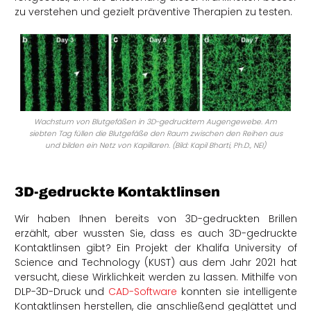
zu verstehen und gezielt präventive Therapien zu testen.
Wachstum von Blutgefäßen in 3D-gedrucktem Augengewebe. Am
siebten Tag füllen die Blutgefäße den Raum zwischen den Reihen aus
und bilden ein Netz von Kapillaren. (Bild: Kapil Bharti, Ph.D., NEI)
3D-gedruckte Kontaktlinsen
Wir haben Ihnen bereits von 3D-gedruckten Brillen
erzählt, aber wussten Sie, dass es auch 3D-gedruckte
Kontaktlinsen gibt? Ein Projekt der Khalifa University of
Science and Technology (KUST) aus dem Jahr 2021 hat
versucht, diese Wirklichkeit werden zu lassen. Mithilfe von
DLP-3D-Druck und
CAD-Software
konnten sie intelligente
Kontaktlinsen herstellen, die anschließend geglättet und