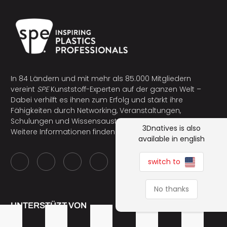
In 84 Ländern und mit mehr als 85.000 Mitgliedern
vereint
SPE
Kunststoff-Experten auf der ganzen Welt –
Dabei verhilft es ihnen zum Erfolg und stärkt ihre
Fähigkeiten durch Networking, Veranstaltungen,
Schulungen und Wissensaustausch.
3Dnatives is also
Weitere Informationen finden Sie unter
www.4spe.org
.
available in english
switch to
No thanks
UNTERSTÜZT VON