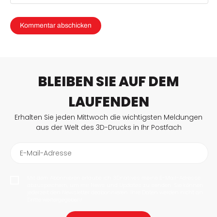
BLEIBEN SIE AUF DEM
LAUFENDEN
Erhalten Sie jeden Mittwoch die wichtigsten Meldungen
aus der Welt des 3D-Drucks in Ihr Postfach
E-Mail-Adresse
Mit dem Abonnieren erlaube ich 3Dnatives meine E-Mail-Adresse
abzuspeichern, um mir News und Updates zu senden. Sie können
jederzeit den Newsletter deabonnieren. Ihre Daten werden nicht an
Dritte weitergegeben!