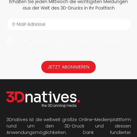
Erhalten Sie jeden Mittwoch die wichtigsten Meldungen
aus der Welt des 3D-Drucks in Ihr Postfach
E-Mail-Adresse
Mit dem Abonnieren erlaube ich 3Dnatives meine E-Mail-Adresse
abzuspeichern, um mir News und Updates zu senden. Sie können
jederzeit den Newsletter deabonnieren. Ihre Daten werden nicht an
Dritte weitergegeben!
JETZT ABONNIEREN
3Dnatives ist die weltweit größte Online-Medienplattform
rund um den 3D-Druck und dessen
Anwendungsmöglichkeiten. Dank fundierter