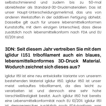
selbstschmierend und zudem bis zu 50-mal
abriebfester als Standard-3D-Druckmaterialien. Das ist
unser Haupt-Unterscheidungsmerkmal, das uns von
anderen Werkstoffen in der additiven Fertigung abhebt.
Dasselbe gilt auch für unsere lebensmittelkonformen
Kunststoffe, mit dem einzigen Unterschied, dass diese
zusätzlich noch lebensmittelkonform nach FDA und EU
10/2011 sind.
3DN: Seit diesem Jahr vertreiben Sie mit dem
iglidur I15
1
tribofilament auch ein blaues,
lebensmittelkonformes 3D-Druck Material.
Wodurch zeichnet sich dieses aus?
iglidur I151 ist eine neu entwickelte Variante von unserem
bestehenden Material iglidur I150. iglidur I150 ist unser
meist verkauftes tribofilament, da dies leicht zu
verarbeiten ist und dennoch eine sehr hohe
Verschleißfestigkeit besitzt. Auch iglidur I150 hat bereits
eine Lebensmittelkonformität nach EU 10/2011.
i
glidur I151
ist demgegenüber zusätzlich noch FDA-konform, was