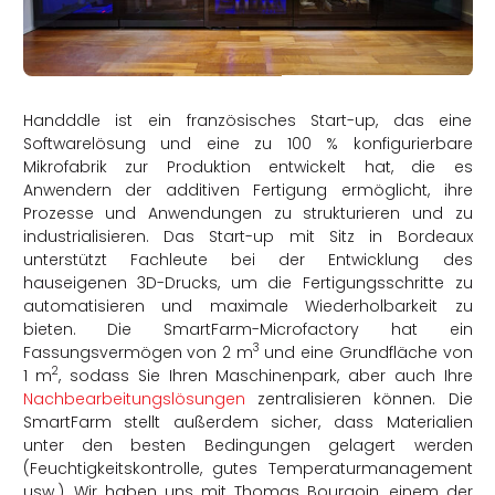
rtern
Handddle ist ein französisches Start-up, das eine
Softwarelösung und eine zu 100 % konfigurierbare
Mikrofabrik zur Produktion entwickelt hat, die es
Anwendern der additiven Fertigung ermöglicht, ihre
Prozesse und Anwendungen zu strukturieren und zu
industrialisieren. Das Start-up mit Sitz in Bordeaux
unterstützt Fachleute bei der Entwicklung des
hauseigenen 3D-Drucks, um die Fertigungsschritte zu
automatisieren und maximale Wiederholbarkeit zu
bieten. Die SmartFarm-Microfactory hat ein
3
Fassungsvermögen von 2 m
und eine Grundfläche von
2
1 m
, sodass Sie Ihren Maschinenpark, aber auch Ihre
Nachbearbeitungslösungen
zentralisieren können. Die
SmartFarm stellt außerdem sicher, dass Materialien
unter den besten Bedingungen gelagert werden
(Feuchtigkeitskontrolle, gutes Temperaturmanagement
usw.). Wir haben uns mit Thomas Bourgoin, einem der