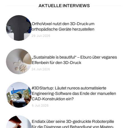
AKTUELLE INTERVIEWS
OrthoVoxel nutzt den 3D-Druck um
orthopädische Geräte herzustellen
29. Juli 2026
„Sustainable is beautiful“ – Eburo über veganes
Elfenbein für den 3D-Druck
24. Juli 2026
#3DStartup: Läutet nureos automatisierte
Engineering-Software das Ende der manuellen
CAD-Konstruktion ein?
6. Juli 2026
Endiatx über seine 3D-gedruckte Roboterpille
für die Diagnose und Behandlung von Magen-