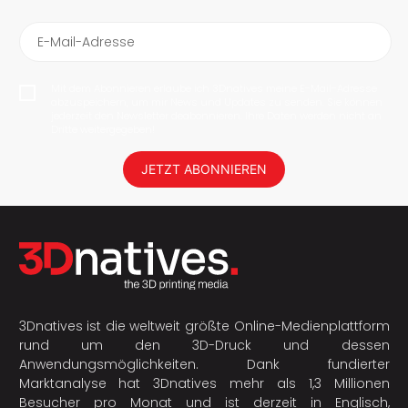
E-Mail-Adresse
Mit dem Abonnieren erlaube ich 3Dnatives meine E-Mail-Adresse
abzuspeichern, um mir News und Updates zu senden. Sie können
jederzeit den Newsletter deabonnieren. Ihre Daten werden nicht an
Dritte weitergegeben!
JETZT ABONNIEREN
3Dnatives ist die weltweit größte Online-Medienplattform
rund um den 3D-Druck und dessen
Anwendungsmöglichkeiten. Dank fundierter
Marktanalyse hat 3Dnatives mehr als 1,3 Millionen
Besucher pro Monat und ist derzeit in Englisch,