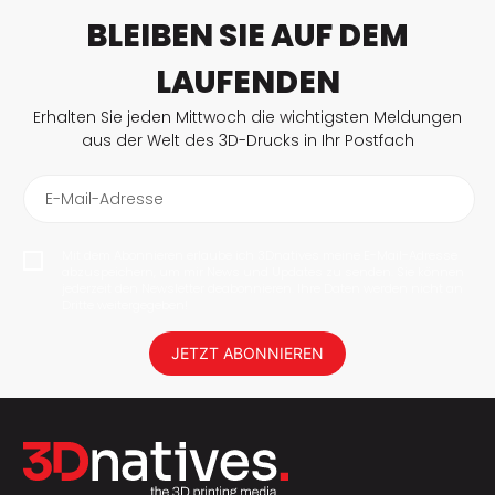
BLEIBEN SIE AUF DEM
LAUFENDEN
Erhalten Sie jeden Mittwoch die wichtigsten Meldungen
aus der Welt des 3D-Drucks in Ihr Postfach
E-Mail-Adresse
Mit dem Abonnieren erlaube ich 3Dnatives meine E-Mail-Adresse
abzuspeichern, um mir News und Updates zu senden. Sie können
jederzeit den Newsletter deabonnieren. Ihre Daten werden nicht an
Dritte weitergegeben!
JETZT ABONNIEREN