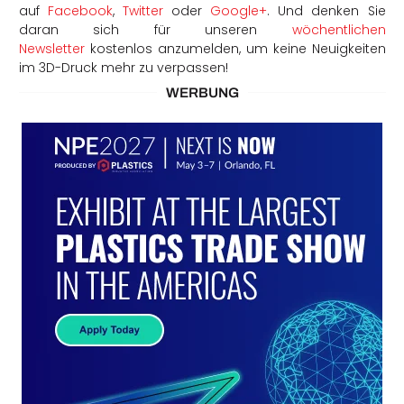
auf
Facebook
,
Twitter
oder
Google+
. Und denken Sie
daran sich für unseren
wöchentlichen
Newsletter
kostenlos anzumelden, um keine Neuigkeiten
im 3D-Druck mehr zu verpassen!
WERBUNG