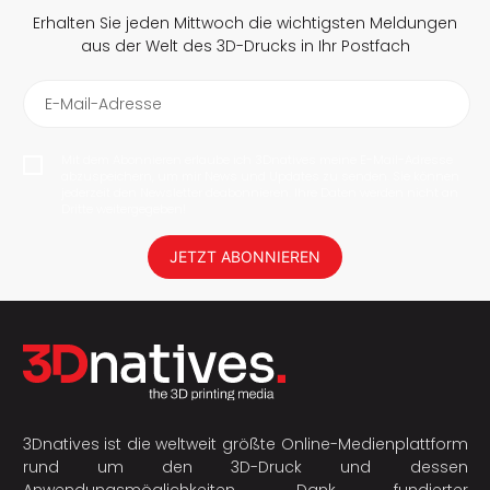
Erhalten Sie jeden Mittwoch die wichtigsten Meldungen
aus der Welt des 3D-Drucks in Ihr Postfach
E-Mail-Adresse
Mit dem Abonnieren erlaube ich 3Dnatives meine E-Mail-Adresse
abzuspeichern, um mir News und Updates zu senden. Sie können
jederzeit den Newsletter deabonnieren. Ihre Daten werden nicht an
Dritte weitergegeben!
JETZT ABONNIEREN
3Dnatives ist die weltweit größte Online-Medienplattform
rund um den 3D-Druck und dessen