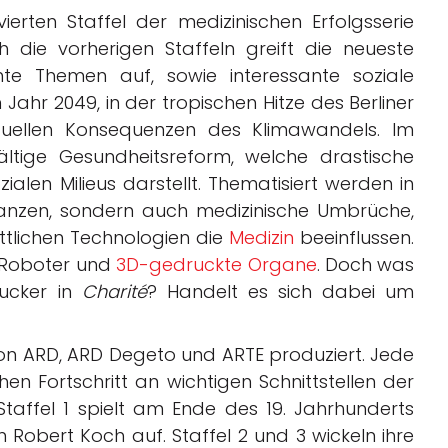
ierten Staffel der medizinischen Erfolgsserie
h die vorherigen Staffeln greift die neueste
nte Themen auf, sowie interessante soziale
m Jahr 2049, in der tropischen Hitze des Berliner
tuellen Konsequenzen des Klimawandels. Im
ältige Gesundheitsreform, welche drastische
alen Milieus darstellt. Thematisiert werden in
epanzen, sondern auch medizinische Umbrüche,
rittlichen Technologien die
Medizin
beeinflussen.
s-Roboter und
3D-gedruckte Organe
. Doch was
ucker in
Charité
? Handelt es sich dabei um
von ARD, ARD Degeto und ARTE produziert. Jede
hen Fortschritt an wichtigen Schnittstellen der
taffel 1 spielt am Ende des 19. Jahrhunderts
Robert Koch auf. Staffel 2 und 3 wickeln ihre