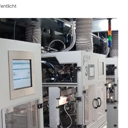
entlicht
Business
Interviews
Rankings
Videos