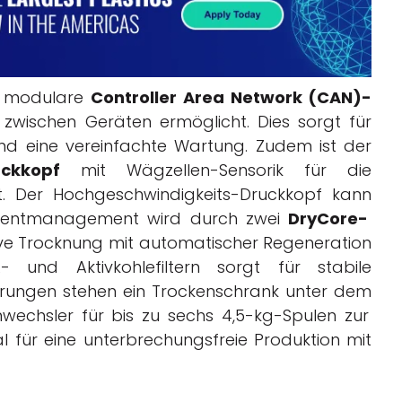
modulare
Controller Area Network (CAN)-
zwischen
Geräten
ermöglicht
. Dies
sorgt
für
nd
eine
vereinfachte
Wartung
.
Zudem
ist
der
uckkopf
mit
Wägzellen
-Sensorik
für
die
t
. Der
Hochgeschwindigkeits-Druckkopf
kann
mentmanagement
wird
durch
zwei
DryCore
-
ve
Trocknung
mit
automatischer
Regeneration
A-
und
Aktivkohlefiltern
sorgt
für
stabile
erungen
stehen
ein
Trocken
schrank
unter
dem
nwechsler
für
bis
zu
sechs
4,5-kg-Spulen
zur
al
für
eine
unterbrechungsfreie
Produktion
mit