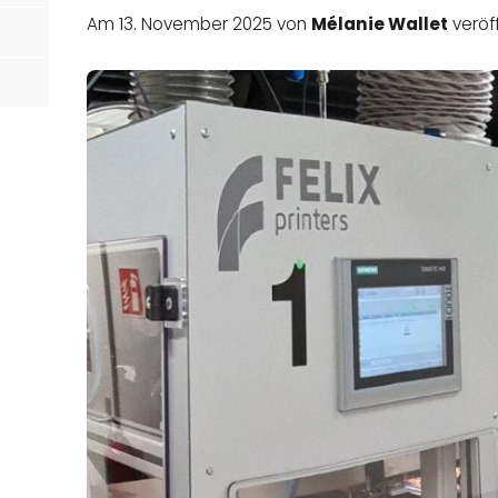
örtern
Am 13. November 2025 von
Mélanie Wallet
veröff