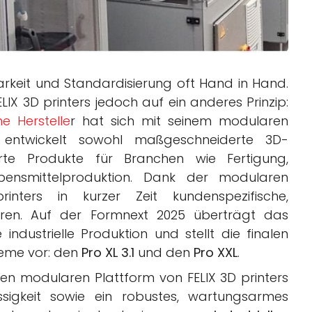
arkeit und Standardisierung oft Hand in Hand.
ELIX 3D printers jedoch auf ein anderes Prinzip:
he Herstelle
r hat sich mit seinem modularen
ntwickelt sowohl maßgeschneiderte 3D-
rte Produkte für Branchen wie Fertigung,
ebensmittelproduktion. Dank der modularen
inters in kurzer Zeit kundenspezifische,
ieren. Auf der Formnext 2025 überträgt das
ndustrielle Produktion und stellt die finalen
steme vor: den
Pro XL 3.1
und den
Pro XXL
.
en modularen Plattform von FELIX 3D printers
ssigkeit sowie ein robustes, wartungsarmes