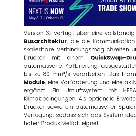
Version 3.1
verfügt
über
eine
vollständig
Busarchitektur
, die
die
Kommunikation
skalierbare
Verbindungsmöglichkeiten
u
Drucker mit
einem
QuickSwap
-Dr
automatische
Kalibrierung
ausgestatte
bis
zu
80 mm³/s
verarbeiten
.
Das
Fila
Module
,
eine
Vorförderung
und
eine
akti
ergänzt
.
Ein
Umluftsystem
mit HEP
Klimabedingungen
. Als
optionale
Erweit
Drucker
sowie
ein
automatischer
Spule
Verfügung
,
sodass
sich
das
System
ide
hoher
Produktvielfalt
eignet
.