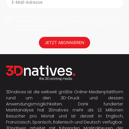
E-Mail-Adresse
Mit dem Abonnieren erlaube ich 3Dnatives meine E-Mail-Adresse
abzuspeichern, um mir News und Updates zu senden. Sie können
jederzeit den Newsletter deabonnieren. Ihre Daten werden nicht an
Dritte weitergegeben!
JETZT ABONNIEREN
3Dnatives ist die weltweit größte Online-Medienplattform
rund um den 3D-Druck und dessen
Anwendungsmöglichkeiten. Dank fundierter
Marktanalyse hat 3Dnatives mehr als 1,3 Millionen
Besucher pro Monat und ist derzeit in Englisch,
Französisch, Spanisch, Italienisch und Deutsch verfügbar.
3Dnatives arbeitet mit führenden Marktakteuren der