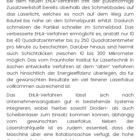
Bei dem neuen EHLA-Verfahren trifft der pulverförmige
Zusatzwerkstoff bereits oberhalb des Schmelzbades auf
das Laserlicht, welches es noch auf dem Weg zum
Bauteil bis nahe an den Schmelzpunkt erhitzt. Dadurch
schmelzen die Partikel schneller im Schmelzbad. Das
verbesserte EHLA-Verfahren ermöglicht es, anstatt nur 10
bis 40 Quadratzentimeter bis zu 250 Quadratzentimeter
pro Minute zu beschichten. Darüber hinaus sind hiermit
auch Schichtdicken zwischen 10 bis 300 Mikrometer
möglich. Das vom Fraunhofer Institut für Lasertechnik in
Aachen entwickelte Verfahren ist dem “alten” Verfahren
auch hinsichtlich der Energieeffizienz überlegen, da für
die gewünschten Resultate ein viel feinerer Laserfokus
vollkommen ausreichend ist.
Das EHLA-Verfahren lässt sich nach
Unternehmensangaben gut in bestehende Systeme
integrieren, wobei hierbei sowohl Dioden- als auch
Scheibenlaser zum Einsatz kommen können, abhängig
vom gewünschten Laserfokus. Neben der
Laserstrahlquelle ist es zudem essentiell, dass die
Maschine über eine Rotationsachse verfügt, die hohe