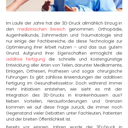
rtern
Im Laufe der Jahre hat der 3D-Druck allmählich Einzug in
den
medizinischen Bereich
genommen. Orthopädie,
Augenheilkunde, Zahnmedizin und Traumatologie sind
nur einige der Fachbereiche, die diese Technologie zur
Optimierung ihrer Arbeit nutzen – und das aus gutem
Grund. Aufgrund ihrer Eigenschaften ermöglicht die
additive Fertigung
die schnelle und kostengünstige
Entwicklung aller Arten von Teilen, darunter Medikamente,
Einlagen, Orthesen, Prothesen und sogar chirurgische
Führungen. Es gibt zahllose Anwendungen der additiven
Fertigung im Gesundheitssektor. Doch während immer
mehr Initiativen entstehen, wie sieht es mit der
Integration des 3D-Drucks in Krankenhäusern aus?
Neben Vorteilen, Herausforderungen und Grenzen
kommen wir auf diese Frage zurück, die immer noch
Gegenstand vieler Debatten unter Fachleuten, Patienten
und der breiten Öffentlichkeit ist.
Bereits vor einigen Jahren wurde der 3D-Druck in