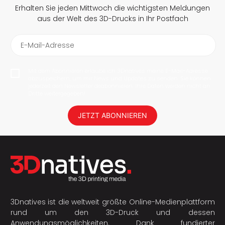
Erhalten Sie jeden Mittwoch die wichtigsten Meldungen
aus der Welt des 3D-Drucks in Ihr Postfach
E-Mail-Adresse
Mit dem Abonnieren erlaube ich 3Dnatives meine E-Mail-Adresse
abzuspeichern, um mir News und Updates zu senden. Sie können
jederzeit den Newsletter deabonnieren. Ihre Daten werden nicht an
Dritte weitergegeben!
JETZT ABONNIEREN
3Dnatives ist die weltweit größte Online-Medienplattform
rund um den 3D-Druck und dessen
Anwendungsmöglichkeiten. Dank fundierter