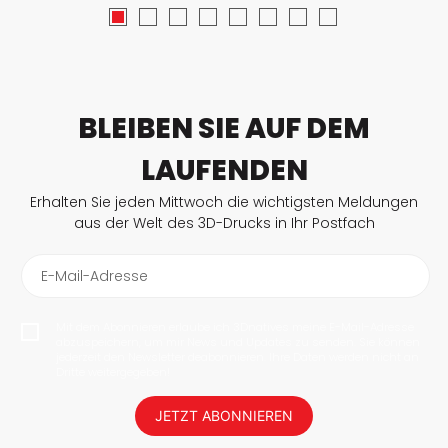
BLEIBEN SIE AUF DEM
LAUFENDEN
Erhalten Sie jeden Mittwoch die wichtigsten Meldungen
aus der Welt des 3D-Drucks in Ihr Postfach
E-Mail-Adresse
Mit dem Abonnieren erlaube ich 3Dnatives meine E-Mail-Adresse
abzuspeichern, um mir News und Updates zu senden. Sie können
jederzeit den Newsletter deabonnieren. Ihre Daten werden nicht an
Dritte weitergegeben!
JETZT ABONNIEREN