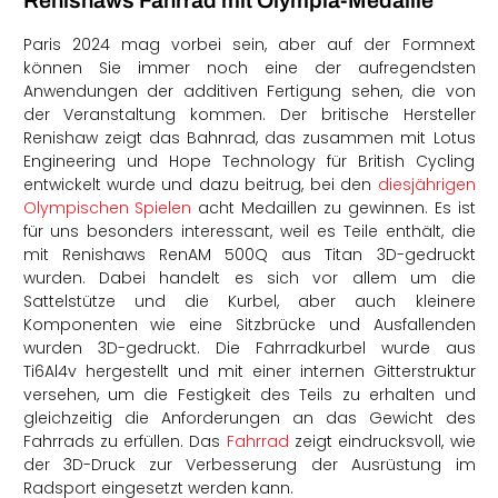
Renishaws Fahrrad mit Olympia-Medaille
Paris 2024 mag vorbei sein, aber auf der Formnext
können Sie immer noch eine der aufregendsten
Anwendungen der additiven Fertigung sehen, die von
der Veranstaltung kommen. Der britische Hersteller
Renishaw zeigt das Bahnrad, das zusammen mit Lotus
Engineering und Hope Technology für British Cycling
entwickelt wurde und dazu beitrug, bei den
diesjährigen
Olympischen Spielen
acht Medaillen zu gewinnen. Es ist
für uns besonders interessant, weil es Teile enthält, die
mit Renishaws RenAM 500Q aus Titan 3D-gedruckt
wurden. Dabei handelt es sich vor allem um die
Sattelstütze und die Kurbel, aber auch kleinere
Komponenten wie eine Sitzbrücke und Ausfallenden
wurden 3D-gedruckt. Die Fahrradkurbel wurde aus
Ti6Al4v hergestellt und mit einer internen Gitterstruktur
versehen, um die Festigkeit des Teils zu erhalten und
gleichzeitig die Anforderungen an das Gewicht des
Fahrrads zu erfüllen. Das
Fahrrad
zeigt eindrucksvoll, wie
der 3D-Druck zur Verbesserung der Ausrüstung im
Radsport eingesetzt werden kann.