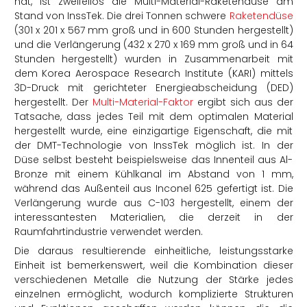
hat, ist zweifellos die Multi-Material-Raketendüse am
Stand von InssTek. Die drei Tonnen schwere
Raketendüse
(301 x 201 x 567 mm groß und in 600 Stunden hergestellt)
und die Verlängerung (432 x 270 x 169 mm groß und in 64
Stunden hergestellt) wurden in Zusammenarbeit mit
dem Korea Aerospace Research Institute (KARI) mittels
3D-Druck mit gerichteter Energieabscheidung (DED)
hergestellt. Der
Multi-Material-Faktor
ergibt sich aus der
Tatsache, dass jedes Teil mit dem optimalen Material
hergestellt wurde, eine einzigartige Eigenschaft, die mit
der DMT-Technologie von InssTek möglich ist. In der
Düse selbst besteht beispielsweise das Innenteil aus Al-
Bronze mit einem Kühlkanal im Abstand von 1 mm,
während das Außenteil aus Inconel 625 gefertigt ist. Die
Verlängerung wurde aus C-103 hergestellt, einem der
interessantesten Materialien, die derzeit in der
Raumfahrtindustrie verwendet werden.
Die daraus resultierende einheitliche, leistungsstarke
Einheit ist bemerkenswert, weil die Kombination dieser
verschiedenen Metalle die Nutzung der Stärke jedes
einzelnen ermöglicht, wodurch komplizierte Strukturen