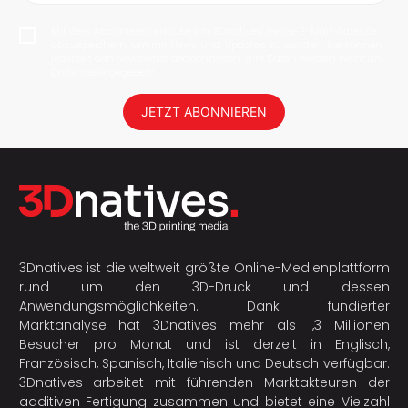
Mit dem Abonnieren erlaube ich 3Dnatives meine E-Mail-Adresse
abzuspeichern, um mir News und Updates zu senden. Sie können
jederzeit den Newsletter deabonnieren. Ihre Daten werden nicht an
Dritte weitergegeben!
JETZT ABONNIEREN
3Dnatives ist die weltweit größte Online-Medienplattform
rund um den 3D-Druck und dessen
Anwendungsmöglichkeiten. Dank fundierter
Marktanalyse hat 3Dnatives mehr als 1,3 Millionen
Besucher pro Monat und ist derzeit in Englisch,
Französisch, Spanisch, Italienisch und Deutsch verfügbar.
3Dnatives arbeitet mit führenden Marktakteuren der
additiven Fertigung
zusammen und bietet eine Vielzahl