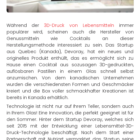
rtern
Während der
3D-Druck von Lebensmitteln
immer
populärer wird, scheinen auch die Hersteller von
Genussmitteln wie Cocktails an dieser
Herstellungsmethode interessiert zu sein. Das Startup
aus Quebec (Kanada), Devoray, hat ein neues und
originelles Produkt enthüllt, das es ermöglicht sich zu
Hause einen Cocktail aus sozusagen 3D-gedruckten,
auflösbaren Pastillen in einem Glas schnell selbst
anzumischen. Von dem kanadischen Unternehmen
wurden die verschiedensten Formen und Geschmäcker
kreiert und die Box voller schmackhafter Kreationen ist
bereits in Kanada erhältlich.
Technologie ist nicht nur auf Ihrem Teller, sondern auch
in Ihrem Glas! Eine Innovation, die perfekt geeignet ist für
den Sommer. Hinter dem Startup Devoray, welches sich
seit 2015 mit der Entwicklung einer Lebensmittel-3D-
Druck-Technologie beschäftigt. Nach dem Start einer
Partnerschaft mit Nutriart vermarktet das Startup seine