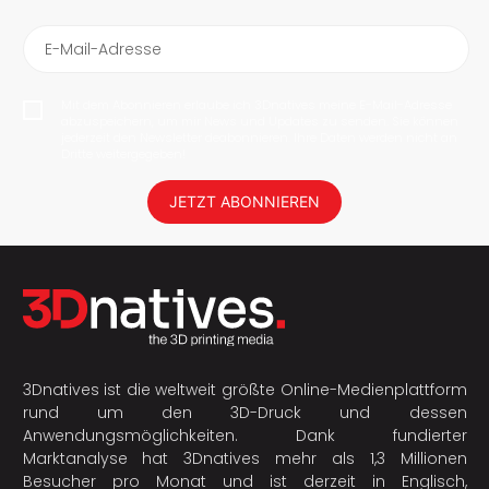
E-Mail-Adresse
Mit dem Abonnieren erlaube ich 3Dnatives meine E-Mail-Adresse
abzuspeichern, um mir News und Updates zu senden. Sie können
jederzeit den Newsletter deabonnieren. Ihre Daten werden nicht an
Dritte weitergegeben!
JETZT ABONNIEREN
3Dnatives ist die weltweit größte Online-Medienplattform
rund um den 3D-Druck und dessen
Anwendungsmöglichkeiten. Dank fundierter
Marktanalyse hat 3Dnatives mehr als 1,3 Millionen
Besucher pro Monat und ist derzeit in Englisch,