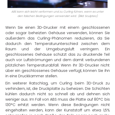
ABS kann sich leicht verformen und zu Curling führen, wenn es unter
den falschen Bedingungen verwendet wird. (Bild: Sculpteo)
Wenn Sie einen 3D-Drucker mit einem geschlossenen
oder sogar beheizten Gehäuse verwenden, können Sie
außerdem das Curling-Phänomen reduzieren, da Sie
dadurch den Temperaturunterschied zwischen dem
Raum und der Umgebungsluft verringern. Ein
geschlossenes Gehäuse schützt das zu druckende Teil
auch vor Luftströmungen und dem damit verbundenen
plötzlichen Temperaturabfall. Wenn Ihr 3D-Drucker nicht
über ein geschlossenes Gehäuse verfügt, können Sie ihn
in eine Druckkammer stellen.
Ein weiterer Ratschlag, um Curling beim 3D-Druck zu
verhindern, ist, die Druckplatte zu beheizen. Die Schichten
kühlen dadurch nicht so schnell ab und dehnen sich
weniger aus. Im Fall von ABS muss die Platte auf 80°C bis
130°C erhitzt werden. Wenn diese Bedingungen nicht
eingehalten werden, kann der Kunststoff um etwa 1,5%