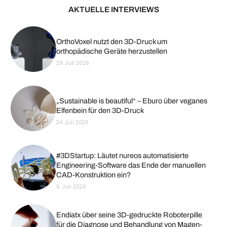
AKTUELLE INTERVIEWS
OrthoVoxel nutzt den 3D-Druck um
orthopädische Geräte herzustellen
29. Juli 2026
„Sustainable is beautiful“ – Eburo über veganes
Elfenbein für den 3D-Druck
24. Juli 2026
#3DStartup: Läutet nureos automatisierte
Engineering-Software das Ende der manuellen
CAD-Konstruktion ein?
6. Juli 2026
Endiatx über seine 3D-gedruckte Roboterpille
für die Diagnose und Behandlung von Magen-