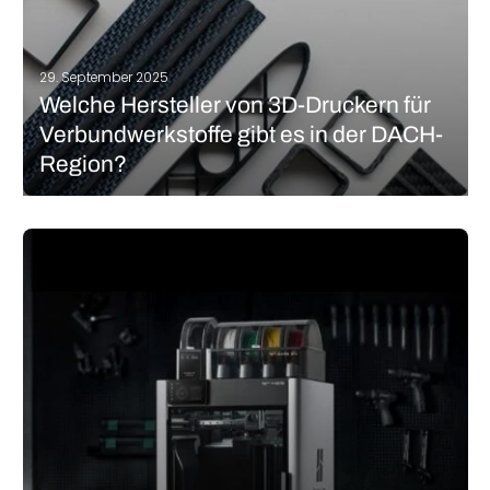
29. September 2025
Welche Hersteller von 3D-Druckern für
Verbundwerkstoffe gibt es in der DACH-
Region?
Verbundwerkstoffe sind im Materialportfolio der additiven
Fertigung nicht mehr wegzudenken. Gerade in
Hochleistungsanwendungen zeigen diese verstärkten Materialien
ihr Potential und vereinen die Vorteile des 3D-Drucks mit
hervorragenden Werkstoffeigenschaften. Dieses Erfolgsduo hat
zahlreiche Hersteller von Materialien, Drucksystemen und
MEHR LESEN
Anwender auf den…