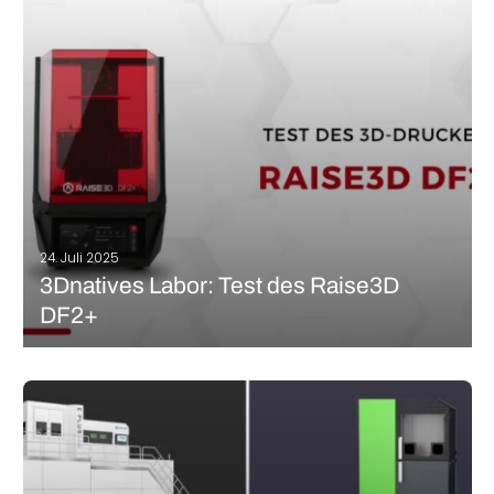
aushärtet (SLA, DLP, LCD) oder Materialpulver sintert (SLS, LPBF),
wird bei Extrusionsverfahren das Material in Form von…
MEHR LESEN
24. Juli 2025
3Dnatives Labor: Test des Raise3D
DF2+
Raise3D war bisher für seine FDM-3D-Drucker bekannt, doch
das soll sich ändern – das Unternehmen setzt seine
Diversifizierung hin zu neuen additiven Technologien fort. Im
Jahr 2023 brachte der Hersteller den DF2 auf den Markt, seinen
ersten 3D-Harzdrucker. Weniger als zwei…
MEHR LESEN