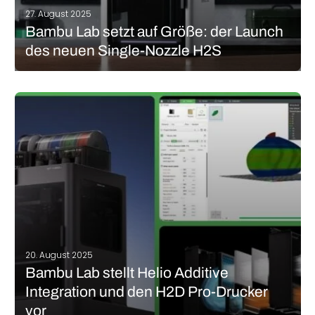
27. August 2025
Bambu Lab setzt auf Größe: der Launch
des neuen Single-Nozzle H2S
Heute war es endlich soweit: Bambu Lab stellte seinen neuen
Drucker, den H2S, vor. Doch was unterscheidet den H2S von
anderen Modellen der Bambu Lab – Produktreihe? Ein markantes
Merkmal sticht hier sofort heraus – der neue Drucker verfügt
über…
MEHR LESEN
20. August 2025
Bambu Lab stellt Helio Additive
Integration und den H2D Pro-Drucker
vor