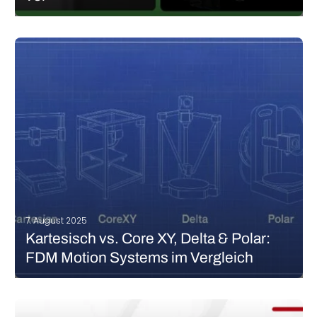
Der August war für Bambu Lab ein ereignisreicher Monat, voller
spannender Ankündigungen. Vor einigen Wochen führte der
Hersteller von Desktop-3D-Druckern eine Crowdfunding-
Funktion auf seiner 3D-Modellplattform MakerWorld ein. Nun hat
das Unternehmen zwei weitere Ankündigungen veröffentlicht, die
seinen wachsenden Fokus auf…
MEHR LESEN
7. August 2025
Kartesisch vs. Core XY, Delta & Polar:
FDM Motion Systems im Vergleich
Mithilfe von 3D-Druckern können unzählige dreidimensionale
Objekte aus einer Vielzahl an Materialien erstellt werden. Während
bei einigen Technologien eine Lichtquelle ein flüssiges Material