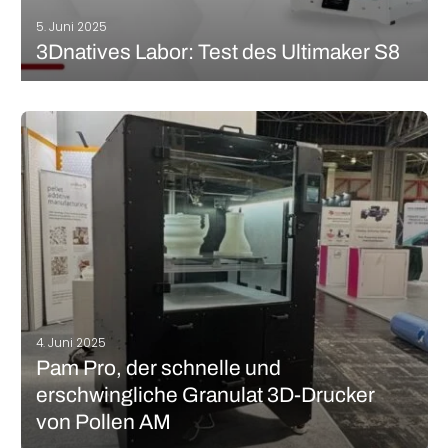
5. Juni 2025
3Dnatives Labor: Test des Ultimaker S8
Zwei Jahre nachdem wir den Ultimaker S7 getestet haben, werfen
wir einen Blick auf den jüngst erschienenen Ultimaker S8. Falls
Sie Ihr Gedächtnis auffrischen wollen, können Sie HIER unser
Review des S7 noch einmal nachlesen. Der S8 ist ein direkter…
MEHR LESEN
4. Juni 2025
Pam Pro, der schnelle und
erschwingliche Granulat 3D-Drucker
von Pollen AM