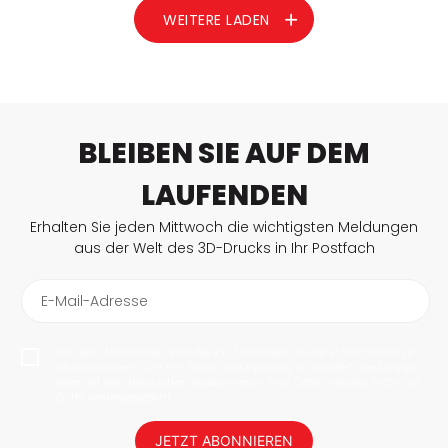
Elastomeren, Gelen oder Flüssigkeiten zur Herstellung…
WEITERE LADEN
MEHR LESEN
BLEIBEN SIE AUF DEM
LAUFENDEN
Erhalten Sie jeden Mittwoch die wichtigsten Meldungen
aus der Welt des 3D-Drucks in Ihr Postfach
E-Mail-Adresse
Mit dem Abonnieren erlaube ich 3Dnatives meine E-Mail-Adresse
abzuspeichern, um mir News und Updates zu senden. Sie können
jederzeit den Newsletter deabonnieren. Ihre Daten werden nicht an
Dritte weitergegeben!
JETZT ABONNIEREN