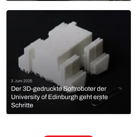
DataIntelo veröffentlichte vor zwei Jahren eine bahnbrechende
Studie über den Granulat 3D-Druck Markt. Sie prophezeien, dass
der Markt für 3D-Druck mit Granulat bis 2032 ein Volumen von
knapp 3,5 Milliarden US-Dollar erreichen wird. Die
Wachstumsrate des Marktes soll weiterhin bei…
MEHR LESEN
3. Juni 2025
Der 3D-gedruckte Softroboter der
University of Edinburgh geht erste
Schritte
Wir haben bereits über verschiedene Projekte in der Soft-Robotik
berichtet, z.B. über den 3D-gedruckten Softroboter der University
of California. Zur Erinnerung: Die Soft-Robotik beschäftigt sich
mit der Nutzung von flexiblen und dehnbaren Materialien, wie