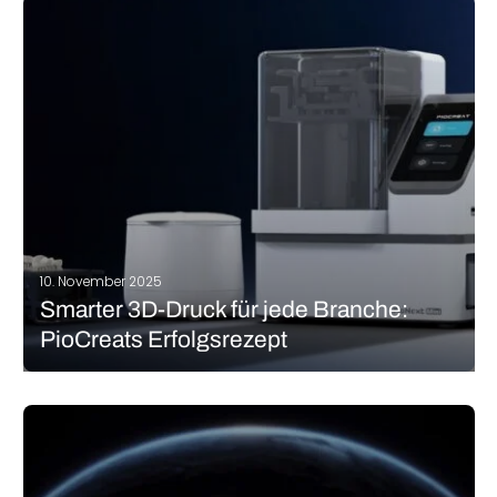
10. November 2025
Smarter 3D-Druck für jede Branche:
PioCreats Erfolgsrezept
In einem Markt voller „Allzweck“-3D-Drucker setzt der chinesische
3D-Druck-Spezialist PioCreat auf Spezialisierung. Seine
Maschinen sind gezielt auf die Anforderungen einzelner
Branchen zugeschnitten, von kompakten Dentalsystemen bis
zu großformatigen Industriedruckern. Das Ergebnis ist ein
Portfolio, das zeigt, wie vielseitig additive Fertigung…
MEHR LESEN