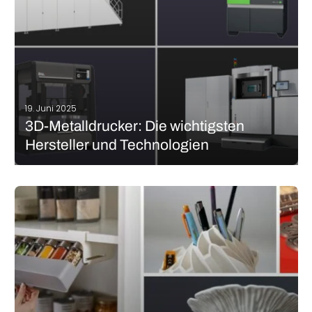
19. Juni 2025
3D-Metalldrucker: Die wichtigsten
Hersteller und Technologien
Die additive Fertigung von Metallen umfasst eine Reihe von
Verfahren, die für zahlreiche Industrien immer attraktiver werden.
Schon seit einigen Jahren sehen wir, wie Industriegiganten sich
mit 3D-Druck Systemen ausstatten, um leistungsfähigere,
leichtere, maßgeschneiderte und energiesparendere Teile
herzustellen. So berichtet…
MEHR LESEN