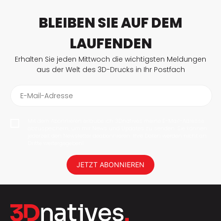
BLEIBEN SIE AUF DEM
LAUFENDEN
Erhalten Sie jeden Mittwoch die wichtigsten Meldungen
aus der Welt des 3D-Drucks in Ihr Postfach
E-Mail-Adresse
Mit dem Abonnieren erlaube ich 3Dnatives meine E-Mail-Adresse
abzuspeichern, um mir News und Updates zu senden. Sie können
jederzeit den Newsletter deabonnieren. Ihre Daten werden nicht an
Dritte weitergegeben!
JETZT ABONNIEREN