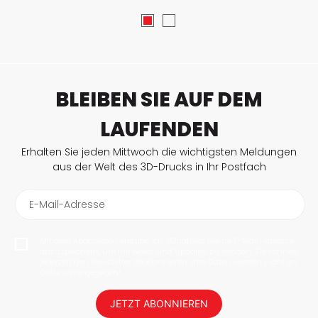
BLEIBEN SIE AUF DEM
LAUFENDEN
Erhalten Sie jeden Mittwoch die wichtigsten Meldungen
aus der Welt des 3D-Drucks in Ihr Postfach
E-Mail-Adresse
Mit dem Abonnieren erlaube ich 3Dnatives meine E-Mail-Adresse
abzuspeichern, um mir News und Updates zu senden. Sie können
jederzeit den Newsletter deabonnieren. Ihre Daten werden nicht an
Dritte weitergegeben!
JETZT ABONNIEREN