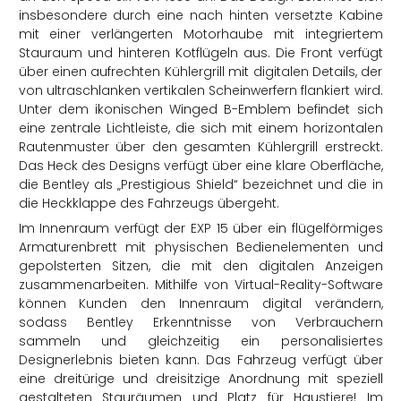
insbesondere durch eine nach hinten versetzte Kabine
mit einer verlängerten Motorhaube mit integriertem
Stauraum und hinteren Kotflügeln aus. Die Front verfügt
über einen aufrechten Kühlergrill mit digitalen Details, der
von ultraschlanken vertikalen Scheinwerfern flankiert wird.
Unter dem ikonischen Winged B-Emblem befindet sich
eine zentrale Lichtleiste, die sich mit einem horizontalen
Rautenmuster über den gesamten Kühlergrill erstreckt.
Das Heck des Designs verfügt über eine klare Oberfläche,
die Bentley als „Prestigious Shield“ bezeichnet und die in
die Heckklappe des Fahrzeugs übergeht.
Im Innenraum verfügt der EXP 15 über ein flügelförmiges
Armaturenbrett mit physischen Bedienelementen und
gepolsterten Sitzen, die mit den digitalen Anzeigen
zusammenarbeiten. Mithilfe von Virtual-Reality-Software
können Kunden den Innenraum digital verändern,
sodass Bentley Erkenntnisse von Verbrauchern
sammeln und gleichzeitig ein personalisiertes
Designerlebnis bieten kann. Das Fahrzeug verfügt über
eine dreitürige und dreisitzige Anordnung mit speziell
gestalteten Stauräumen und Platz für Haustiere! Im