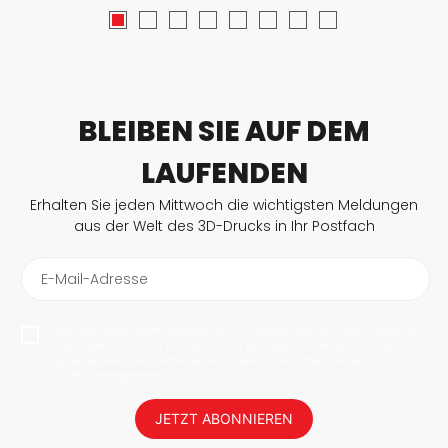
BLEIBEN SIE AUF DEM
LAUFENDEN
Erhalten Sie jeden Mittwoch die wichtigsten Meldungen
aus der Welt des 3D-Drucks in Ihr Postfach
E-Mail-Adresse
Mit dem Abonnieren erlaube ich 3Dnatives meine E-Mail-Adresse
abzuspeichern, um mir News und Updates zu senden. Sie können
jederzeit den Newsletter deabonnieren. Ihre Daten werden nicht an
Dritte weitergegeben!
JETZT ABONNIEREN