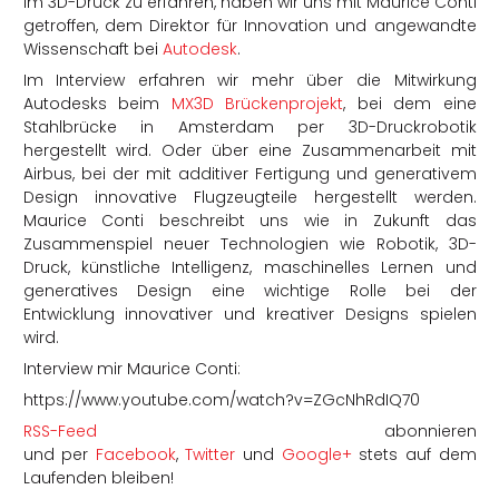
im 3D-Druck zu erfahren, haben wir uns mit Maurice Conti
getroffen, dem Direktor für Innovation und angewandte
Wissenschaft bei
Autodesk
.
Im Interview erfahren wir mehr über die Mitwirkung
Autodesks beim
MX3D Brückenprojekt
, bei dem eine
Stahlbrücke in Amsterdam per 3D-Druckrobotik
hergestellt wird. Oder über eine Zusammenarbeit mit
Airbus, bei der mit additiver Fertigung und generativem
Design innovative Flugzeugteile hergestellt werden.
Maurice Conti beschreibt uns wie in Zukunft das
Zusammenspiel neuer Technologien wie Robotik, 3D-
Druck, künstliche Intelligenz, maschinelles Lernen und
generatives Design eine wichtige Rolle bei der
Entwicklung innovativer und kreativer Designs spielen
wird.
Interview mir Maurice Conti:
https://www.youtube.com/watch?v=ZGcNhRdIQ70
RSS-Feed
abonnieren
und per
Facebook
,
Twitter
und
Google+
stets auf dem
Laufenden bleiben!