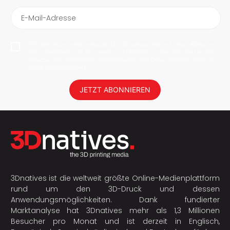
E-Mail-Adresse
Mit dem Abonnieren erlaube ich 3Dnatives meine E-Mail-Adresse
abzuspeichern, um mir News und Updates zu senden. Sie können
jederzeit den Newsletter deabonnieren. Ihre Daten werden nicht an
Dritte weitergegeben!
JETZT ABONNIEREN
3Dnatives ist die weltweit größte Online-Medienplattform
rund um den 3D-Druck und dessen
Anwendungsmöglichkeiten. Dank fundierter
Marktanalyse hat 3Dnatives mehr als 1,3 Millionen
Besucher pro Monat und ist derzeit in Englisch,