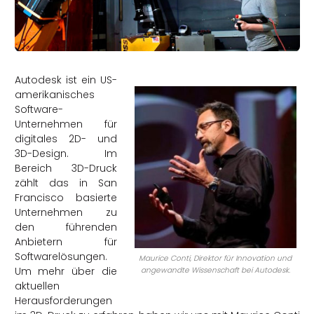
rtern
Autodesk ist ein US-
amerikanisches
Software-
Unternehmen für
digitales 2D- und
3D-Design. Im
Bereich 3D-Druck
zählt das in San
Francisco basierte
Unternehmen zu
den führenden
Anbietern für
Softwarelösungen.
Maurice Conti, Direktor für Innovation und
Um mehr über die
angewandte Wissenschaft bei Autodesk.
aktuellen
Herausforderungen