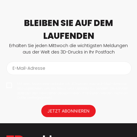
BLEIBEN SIE AUF DEM
LAUFENDEN
Erhalten Sie jeden Mittwoch die wichtigsten Meldungen
aus der Welt des 3D-Drucks in Ihr Postfach
E-Mail-Adresse
Mit dem Abonnieren erlaube ich 3Dnatives meine E-Mail-Adresse
abzuspeichern, um mir News und Updates zu senden. Sie können
jederzeit den Newsletter deabonnieren. Ihre Daten werden nicht an
Dritte weitergegeben!
JETZT ABONNIEREN