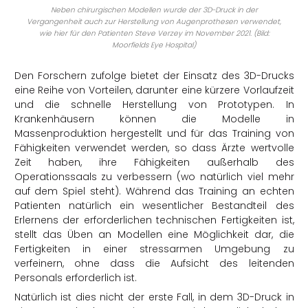
Neben chirurgischen Modellen wurde der 3D-Druck in der
Vergangenheit auch zur Herstellung von Augenprothesen verwendet,
wie hier für den Patienten Steve Verzey im November 2021. (Bild:
Moorfields Eye Hospital)
Den Forschern zufolge bietet der Einsatz des 3D-Drucks
eine Reihe von Vorteilen, darunter eine kürzere Vorlaufzeit
und die schnelle Herstellung von Prototypen. In
Krankenhäusern können die Modelle in
Massenproduktion hergestellt und für das Training von
Fähigkeiten verwendet werden, so dass Ärzte wertvolle
Zeit haben, ihre Fähigkeiten außerhalb des
Operationssaals zu verbessern (wo natürlich viel mehr
auf dem Spiel steht). Während das Training an echten
Patienten natürlich ein wesentlicher Bestandteil des
Erlernens der erforderlichen technischen Fertigkeiten ist,
stellt das Üben an Modellen eine Möglichkeit dar, die
Fertigkeiten in einer stressarmen Umgebung zu
verfeinern, ohne dass die Aufsicht des leitenden
Personals erforderlich ist.
Natürlich ist dies nicht der erste Fall, in dem 3D-Druck in