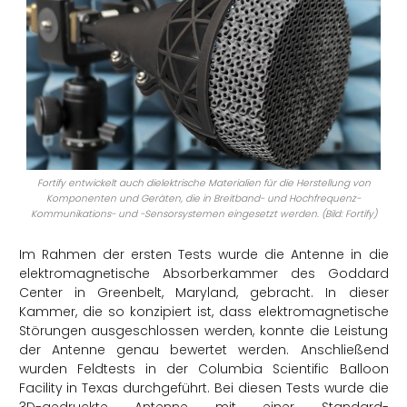
Fortify entwickelt auch dielektrische Materialien für die Herstellung von
Komponenten und Geräten, die in Breitband- und Hochfrequenz-
Kommunikations- und -Sensorsystemen eingesetzt werden. (Bild: Fortify)
Im Rahmen der ersten Tests wurde die Antenne in die
elektromagnetische Absorberkammer des Goddard
Center in Greenbelt, Maryland, gebracht. In dieser
Kammer, die so konzipiert ist, dass elektromagnetische
Störungen ausgeschlossen werden, konnte die Leistung
der Antenne genau bewertet werden. Anschließend
wurden Feldtests in der Columbia Scientific Balloon
Facility in Texas durchgeführt. Bei diesen Tests wurde die
3D-gedruckte Antenne mit einer Standard-