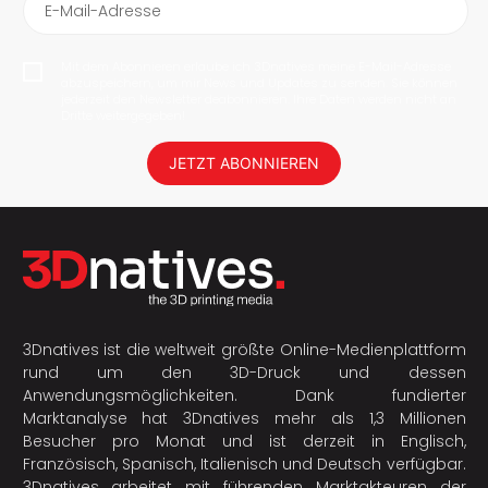
E-Mail-Adresse
Mit dem Abonnieren erlaube ich 3Dnatives meine E-Mail-Adresse
abzuspeichern, um mir News und Updates zu senden. Sie können
jederzeit den Newsletter deabonnieren. Ihre Daten werden nicht an
Dritte weitergegeben!
JETZT ABONNIEREN
3Dnatives ist die weltweit größte Online-Medienplattform
rund um den 3D-Druck und dessen
Anwendungsmöglichkeiten. Dank fundierter
Marktanalyse hat 3Dnatives mehr als 1,3 Millionen
Besucher pro Monat und ist derzeit in Englisch,
Französisch, Spanisch, Italienisch und Deutsch verfügbar.
3Dnatives arbeitet mit führenden Marktakteuren der