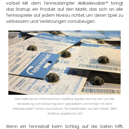
vorbei! Mit dem Tennisdämpfer AMbelievable™ bringt
das Startup ein Produkt auf den Markt, das sich an alle
Tennisspieler auf jedem Niveau richtet, um deren Spiel zu
verbessern und Verletzungen vorzubeugen.
Das italienische Unternehmen Additive Appliances hat sich auf die
Herstellung von Konsumgütern spezialisiert und bringt mit dem
AMbelievable™ einen innovativen Tennisdämpfer auf den Markt. (
Bild:
Additive Appliances Srl
)
Wenn ein Tennisball beim Schlag auf die Saiten trifft,