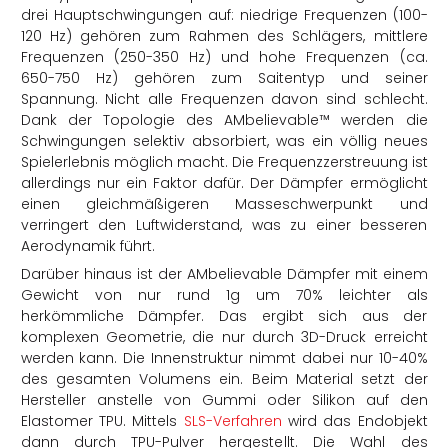
drei Hauptschwingungen auf: niedrige Frequenzen (100-
120 Hz) gehören zum Rahmen des Schlägers, mittlere
Frequenzen (250-350 Hz) und hohe Frequenzen (ca.
650-750 Hz) gehören zum Saitentyp und seiner
Spannung. Nicht alle Frequenzen davon sind schlecht.
Dank der Topologie des AMbelievable™ werden die
Schwingungen selektiv absorbiert, was ein völlig neues
Spielerlebnis möglich macht. Die Frequenzzerstreuung ist
allerdings nur ein Faktor dafür. Der Dämpfer ermöglicht
einen gleichmäßigeren Masseschwerpunkt und
verringert den Luftwiderstand, was zu einer besseren
Aerodynamik führt.
Darüber hinaus ist der AMbelievable Dämpfer mit einem
Gewicht von nur rund 1g um 70% leichter als
herkömmliche Dämpfer. Das ergibt sich aus der
komplexen Geometrie, die nur durch 3D-Druck erreicht
werden kann. Die Innenstruktur nimmt dabei nur 10-40%
des gesamten Volumens ein. Beim Material setzt der
Hersteller anstelle von Gummi oder Silikon auf den
Elastomer TPU. Mittels
SLS-Verfahren
wird das Endobjekt
dann durch TPU-Pulver hergestellt. Die Wahl des