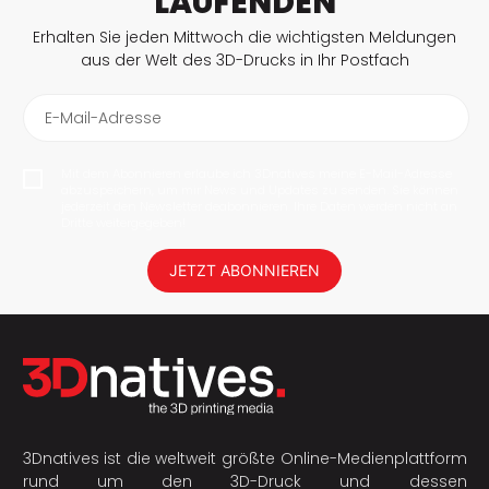
LAUFENDEN
Erhalten Sie jeden Mittwoch die wichtigsten Meldungen
aus der Welt des 3D-Drucks in Ihr Postfach
E-Mail-Adresse
Mit dem Abonnieren erlaube ich 3Dnatives meine E-Mail-Adresse
abzuspeichern, um mir News und Updates zu senden. Sie können
jederzeit den Newsletter deabonnieren. Ihre Daten werden nicht an
Dritte weitergegeben!
JETZT ABONNIEREN
3Dnatives ist die weltweit größte Online-Medienplattform
rund um den 3D-Druck und dessen