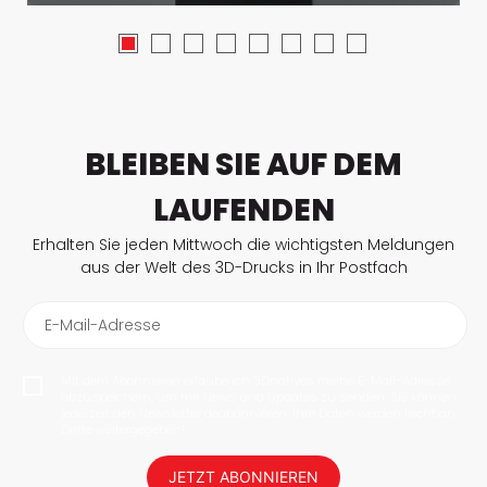
BLEIBEN SIE AUF DEM
LAUFENDEN
Erhalten Sie jeden Mittwoch die wichtigsten Meldungen
aus der Welt des 3D-Drucks in Ihr Postfach
E-Mail-Adresse
Mit dem Abonnieren erlaube ich 3Dnatives meine E-Mail-Adresse
abzuspeichern, um mir News und Updates zu senden. Sie können
jederzeit den Newsletter deabonnieren. Ihre Daten werden nicht an
Dritte weitergegeben!
JETZT ABONNIEREN