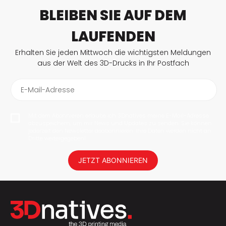
BLEIBEN SIE AUF DEM
LAUFENDEN
Erhalten Sie jeden Mittwoch die wichtigsten Meldungen
aus der Welt des 3D-Drucks in Ihr Postfach
E-Mail-Adresse
Mit dem Abonnieren erlaube ich 3Dnatives meine E-Mail-Adresse
abzuspeichern, um mir News und Updates zu senden. Sie können
jederzeit den Newsletter deabonnieren. Ihre Daten werden nicht an
Dritte weitergegeben!
JETZT ABONNIEREN