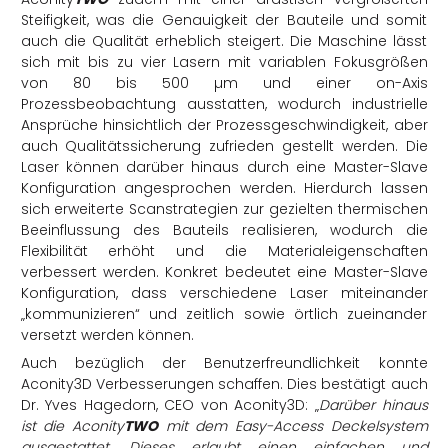
Steifigkeit, was die Genauigkeit der Bauteile und somit
auch die Qualität erheblich steigert. Die Maschine lässt
sich mit bis zu vier Lasern mit variablen Fokusgrößen
von 80 bis 500 µm und einer on-Axis
Prozessbeobachtung ausstatten, wodurch industrielle
Ansprüche hinsichtlich der Prozessgeschwindigkeit, aber
auch Qualitätssicherung zufrieden gestellt werden.
Die
Laser können darüber hinaus durch eine Master-Slave
Konfiguration angesprochen werden.
Hierdurch lassen
sich erweiterte Scanstrategien zur gezielten thermischen
Beeinflussung des Bauteils realisieren, wodurch die
Flexibilität erhöht und die Materialeigenschaften
verbessert werden.
Konkret bedeutet eine Master-Slave
Konfiguration, dass verschiedene Laser miteinander
„kommunizieren“ und zeitlich sowie örtlich zueinander
versetzt werden können.
Auch bezüglich der Benutzerfreundlichkeit konnte
Aconity3D Verbesserungen schaffen. Dies bestätigt auch
Dr. Yves Hagedorn, CEO von Aconity3D: „
Darüber hinaus
ist die Aconity
TWO
mit dem Easy-Access Deckelsystem
ausgestattet. Dieses erlaubt einen einfachen und