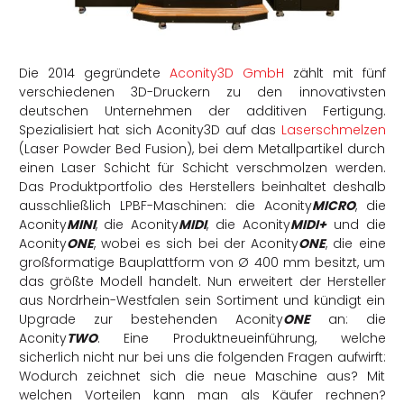
rtern
Die 2014 gegründete
Aconity3D GmbH
zählt mit fünf
verschiedenen 3D-Druckern zu den innovativsten
deutschen Unternehmen der additiven Fertigung.
Spezialisiert hat sich Aconity3D auf das
Laserschmelzen
(Laser Powder Bed Fusion), bei dem Metallpartikel durch
einen Laser Schicht für Schicht verschmolzen werden.
Das Produktportfolio des Herstellers beinhaltet deshalb
ausschließlich LPBF-Maschinen: die Aconity
MICRO
, die
Aconity
MINI
, die Aconity
MIDI
, die Aconity
MIDI+
und die
Aconity
ONE
, wobei es sich bei der Aconity
ONE
, die eine
großformatige Bauplattform von Ø 400 mm besitzt, um
das größte Modell handelt. Nun erweitert der Hersteller
aus Nordrhein-Westfalen sein Sortiment und kündigt ein
Upgrade zur bestehenden Aconity
ONE
an: die
Aconity
TWO
. Eine Produktneueinführung, welche
sicherlich nicht nur bei uns die folgenden Fragen aufwirft:
Wodurch zeichnet sich die neue Maschine aus? Mit
welchen Vorteilen kann man als Käufer rechnen?