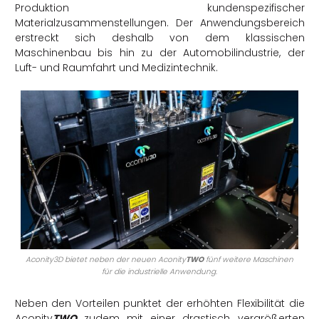
Produktion kundenspezifischer
Materialzusammenstellungen. Der Anwendungsbereich
erstreckt sich deshalb von dem klassischen
Maschinenbau bis hin zu der Automobilindustrie, der
Luft- und Raumfahrt und Medizintechnik.
Aconity3D bietet neben der neuen Aconity
TWO
fünf weitere Maschinen
für die industrielle Anwendung.
Neben den Vorteilen punktet der erhöhten Flexibilität die
Aconity
TWO
zudem mit einer drastisch vergrößerten