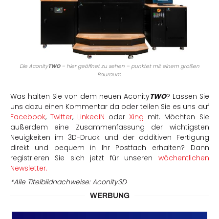
Die Aconity
TWO
– hier geöffnet zu sehen – punktet mit einem großen
Bauraum.
Was halten Sie von dem neuen Aconity
TWO
? Lassen Sie
uns dazu einen Kommentar da oder teilen Sie es uns auf
Facebook
,
Twitter
,
LinkedIN
oder
Xing
mit. Möchten Sie
außerdem eine Zusammenfassung der wichtigsten
Neuigkeiten im 3D-Druck und der additiven Fertigung
direkt und bequem in Ihr Postfach erhalten? Dann
registrieren Sie sich jetzt für unseren
wöchentlichen
Newsletter.
*Alle Titelbildnachweise: Aconity3D
WERBUNG