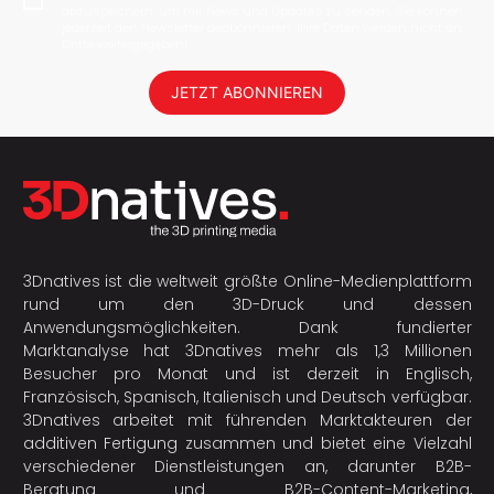
abzuspeichern, um mir News und Updates zu senden. Sie können
jederzeit den Newsletter deabonnieren. Ihre Daten werden nicht an
Dritte weitergegeben!
JETZT ABONNIEREN
3Dnatives ist die weltweit größte Online-Medienplattform
rund um den 3D-Druck und dessen
Anwendungsmöglichkeiten. Dank fundierter
Marktanalyse hat 3Dnatives mehr als 1,3 Millionen
Besucher pro Monat und ist derzeit in Englisch,
Französisch, Spanisch, Italienisch und Deutsch verfügbar.
3Dnatives arbeitet mit führenden Marktakteuren der
additiven Fertigung
zusammen und bietet eine Vielzahl
verschiedener Dienstleistungen an, darunter B2B-
Beratung und B2B-Content-Marketing,