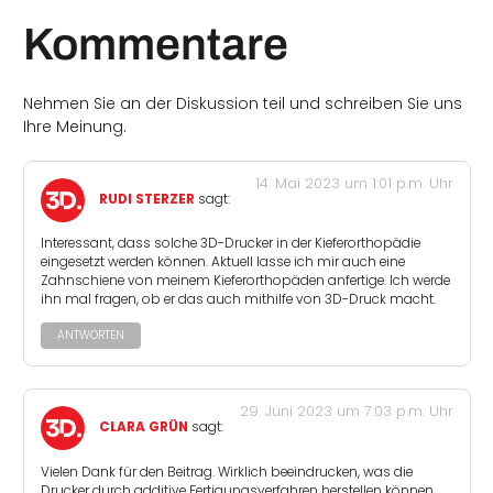
Kommentare
Nehmen Sie an der Diskussion teil und schreiben Sie uns
Ihre Meinung.
14. Mai 2023 um 1:01 p.m. Uhr
RUDI STERZER
sagt:
Interessant, dass solche 3D-Drucker in der Kieferorthopädie
eingesetzt werden können. Aktuell lasse ich mir auch eine
Zahnschiene von meinem Kieferorthopäden anfertige. Ich werde
ihn mal fragen, ob er das auch mithilfe von 3D-Druck macht.
ANTWORTEN
29. Juni 2023 um 7:03 p.m. Uhr
CLARA GRÜN
sagt:
Vielen Dank für den Beitrag. Wirklich beeindrucken, was die
Drucker durch additive Fertigungsverfahren herstellen können.