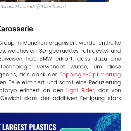
tell des Motorrads (©Visor Down)
Karosserie
roup in München organisiert wurde, enthüllte
kes, welches ein 3D-gedrucktes Fahrgestell und
uweisen hat. BMW erklärt, dass dazu eine
elztechnologie verwendet wurde, um diese
rgebnis, das dank der
Topologie-Optimierung
en Teile eliminiert und somit eine Reduzierung
rototyp erinnert an den
Light Rider
, das von
Gewicht dank der additiven Fertigung stark