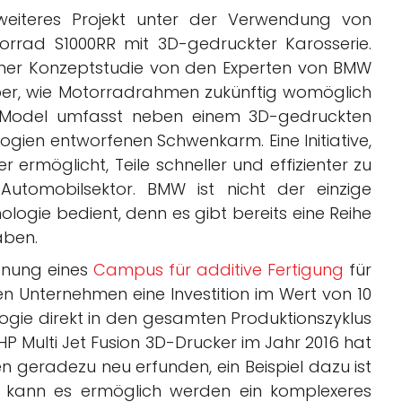
weiteres Projekt unter der Verwendung von
torrad S1000RR mit 3D-gedruckter Karosserie.
iner Konzeptstudie von den Experten von BMW
über, wie Motorradrahmen zukünftig womöglich
e Model umfasst neben einem 3D-gedruckten
gien entworfenen Schwenkarm. Eine Initiative,
ermöglicht, Teile schneller und effizienter zu
Automobilsektor. BMW ist nicht der einzige
ologie bedient, denn es gibt bereits eine Reihe
ben.
ffnung eines
Campus für additive Fertigung
für
n Unternehmen eine Investition im Wert von 10
logie direkt in den gesamten Produktionszyklus
en HP Multi Jet Fusion 3D-Drucker im Jahr 2016 hat
 geradezu neu erfunden, ein Beispiel dazu ist
 kann es ermöglich werden ein komplexeres