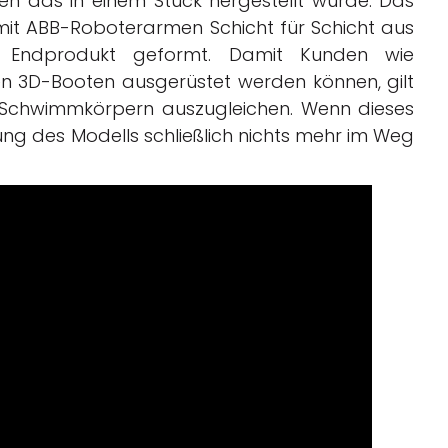
n das in einem Stück hergestellt wurde. Das
 mit ABB-Roboterarmen Schicht für Schicht aus
um Endprodukt geformt. Damit Kunden wie
 den 3D-Booten ausgerüstet werden können, gilt
t Schwimmkörpern auszugleichen. Wenn dieses
erung des Modells schließlich nichts mehr im Weg