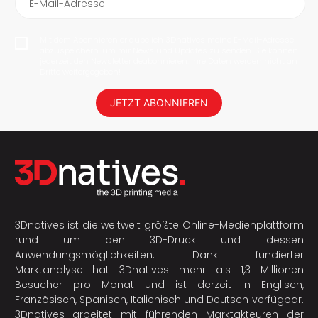
E-Mail-Adresse
Mit dem Abonnieren erlaube ich 3Dnatives meine E-Mail-Adresse
abzuspeichern, um mir News und Updates zu senden. Sie können
jederzeit den Newsletter deabonnieren. Ihre Daten werden nicht an
Dritte weitergegeben!
JETZT ABONNIEREN
3Dnatives ist die weltweit größte Online-Medienplattform
rund um den 3D-Druck und dessen
Anwendungsmöglichkeiten. Dank fundierter
Marktanalyse hat 3Dnatives mehr als 1,3 Millionen
Besucher pro Monat und ist derzeit in Englisch,
Französisch, Spanisch, Italienisch und Deutsch verfügbar.
3Dnatives arbeitet mit führenden Marktakteuren der