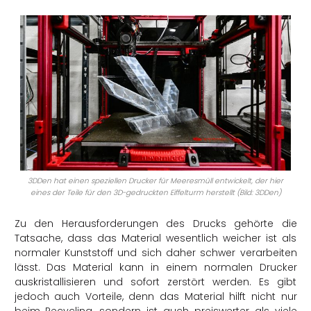
3DDen hat einen speziellen Drucker für Meeresmüll entwickelt, der hier
eines der Teile für den 3D-gedruckten Eiffelturm herstellt (Bild: 3DDen)
Zu den Herausforderungen des Drucks gehörte die
Tatsache, dass das Material wesentlich weicher ist als
normaler Kunststoff und sich daher schwer verarbeiten
lässt. Das Material kann in einem normalen Drucker
auskristallisieren und sofort zerstört werden. Es gibt
jedoch auch Vorteile, denn das Material hilft nicht nur
beim Recycling, sondern ist auch preiswerter als viele