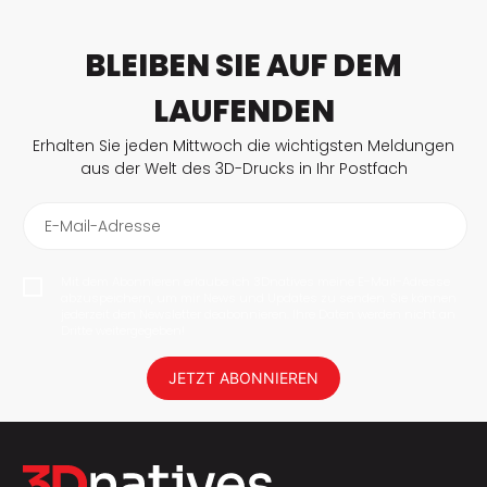
BLEIBEN SIE AUF DEM
LAUFENDEN
Erhalten Sie jeden Mittwoch die wichtigsten Meldungen
aus der Welt des 3D-Drucks in Ihr Postfach
E-Mail-Adresse
Mit dem Abonnieren erlaube ich 3Dnatives meine E-Mail-Adresse
abzuspeichern, um mir News und Updates zu senden. Sie können
jederzeit den Newsletter deabonnieren. Ihre Daten werden nicht an
Dritte weitergegeben!
JETZT ABONNIEREN