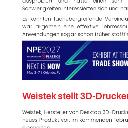
ausprobiert und hatte einen sehr po
Schwierigkeiten interessierten sich und na
Es konnten fachübergreifende Verbin
war allgemein eine effektive Lehrresso
Anwendungen sogar schon früher stattfi
Weistek stellt 3D-Drucker
Weistek, Hersteller von Desktop 3D-Drucke
neues Produkt vor. Im kommenden Februar
erscheinen.